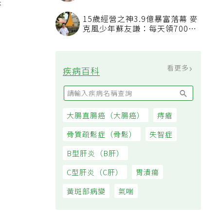
分鐘清潔法 多加一物還能防髒
慧
汙附著
15歲經營之神3.9億暴富落幕 麥
克風少年蘇友謙：每天領700元
。
過日子
看更多
疾病百科
大腸直腸癌（大腸癌）
痔瘡
骨質疏鬆症（骨鬆）
失智症
B型肝炎（B肝）
C型肝炎（C肝）
胃潰瘍
黃斑部病變
氣喘