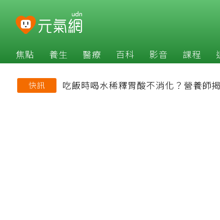
焦點
養生
醫療
百科
影音
課程
吃飯時喝水稀釋胃酸不消化？營養師
快訊