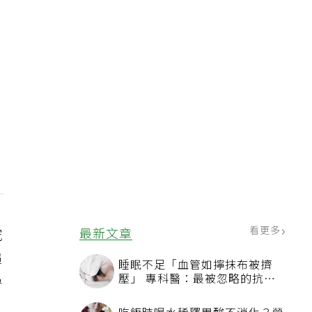
看更多
最新文章
究
暉
睡眠不足「血管如擰抹布被擠
壓」 專科醫：最被忽略的抗老
守
方法