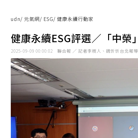
udn
/
元氣網
/
ESG
/
健康永續行動家
健康永續ESG評選／「中榮
2025-09-09 00:00:02
聯合報 ／ 記者李樹人、魏忻忻台北報