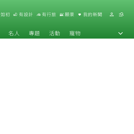
好如初
有設計
有行旅
願景
我的新聞
名人
專題
活動
寵物