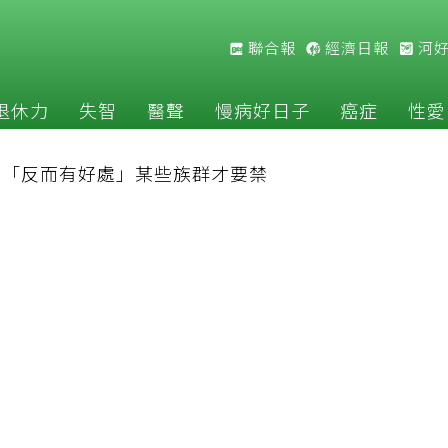
聯合報
經濟日報
河
退休力
失智
醫聲
慢病好日子
癌症
性愛
揭「反而有好處」某些族群才要禁