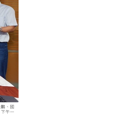
飛鵬、國
男下午一