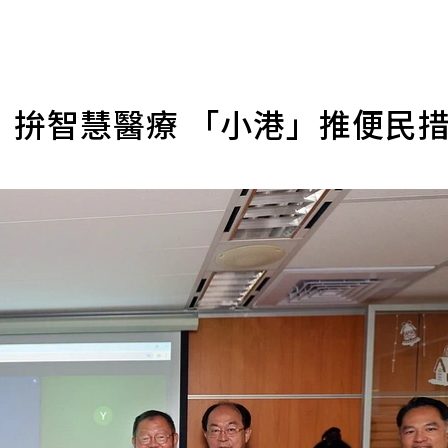
」拚智慧醫療 「小港」推便民
導