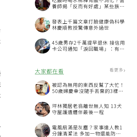
吃飯時喝水稀釋胃酸不消化？營
養師揭「反而有好處」某些族群
才要禁
兩
發表上千篇文章打臉健康偽科學
林慶順教授驚傳意外過世
希
永
45歲男存2千萬提早退休 接信用
卡公司通知「淚回職場」：有錢
也碰壁
看更多
大家都在看
榮
統
被認為無用的東西反幫了大忙！
50歲婦慶幸沒隨手丟棄的3樣物
社
品
坪林獨居老翁離世無人知 13犬
守屋護遺體伴最後一程
合
電風扇滿是灰塵？家事達人教1