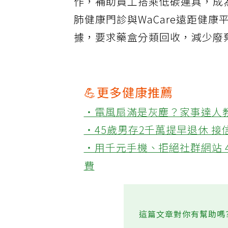
作，補助員工搭乘低碳運具，成
肺健康門診與WaCare遠距健康
據，要求藥盒分類回收，減少廢
💪更多健康推薦
‧電風扇滿是灰塵？家事達人
‧45歲男存2千萬提早退休 
‧用千元手機、拒絕社群網站 
費
這篇文章對你有幫助嗎