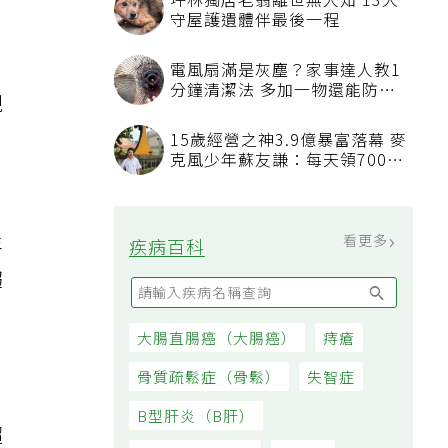
坪林獨居老翁離世無人知 13犬
守屋護遺體伴最後一程
電風扇滿是灰塵？家事達人教1
分鐘清潔法 多加一物還能防髒
視
汙附著
15歲經營之神3.9億暴富落幕 麥
克風少年蘇友謙：每天領700元
過日子
年
看更多
疾病百科
趨
大腸直腸癌（大腸癌）
痔瘡
骨質疏鬆症（骨鬆）
失智症
B型肝炎（B肝）