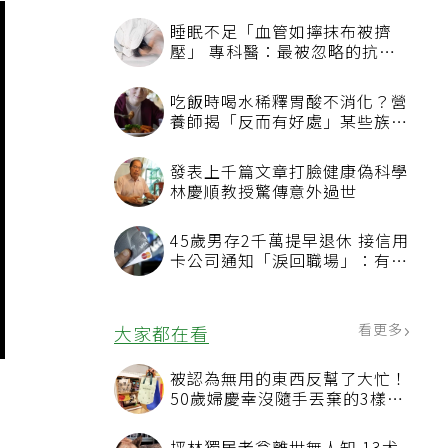
睡眠不足「血管如擰抹布被擠
壓」 專科醫：最被忽略的抗老
方法
吃飯時喝水稀釋胃酸不消化？營
養師揭「反而有好處」某些族群
才要禁
發表上千篇文章打臉健康偽科學
林慶順教授驚傳意外過世
45歲男存2千萬提早退休 接信用
卡公司通知「淚回職場」：有錢
也碰壁
看更多
大家都在看
被認為無用的東西反幫了大忙！
50歲婦慶幸沒隨手丟棄的3樣物
品