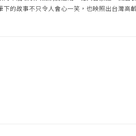
默的筆觸吸引大批網友追蹤。從失智家庭、獨居
筆下的故事不只令人會心一笑，也映照出台灣高