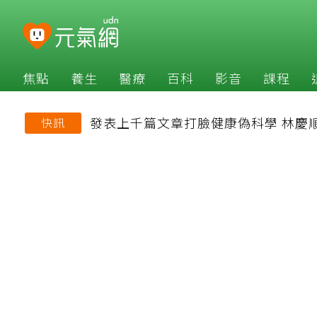
焦點
養生
醫療
百科
影音
課程
發表上千篇文章打臉健康偽科學 林慶
快訊