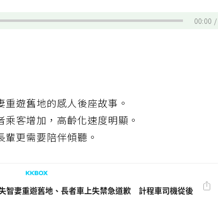
00:00
妻重遊舊地的感人後座故事。
者乘客增加，高齡化速度明顯。
長輩更需要陪伴傾聽。