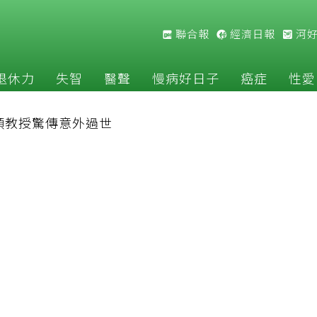
聯合報
經濟日報
河
退休力
失智
醫聲
慢病好日子
癌症
性愛
順教授驚傳意外過世