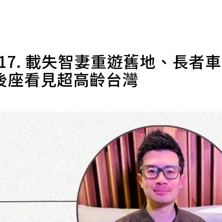
Ep17. 載失智妻重遊舊地、長者
後座看見超高齡台灣