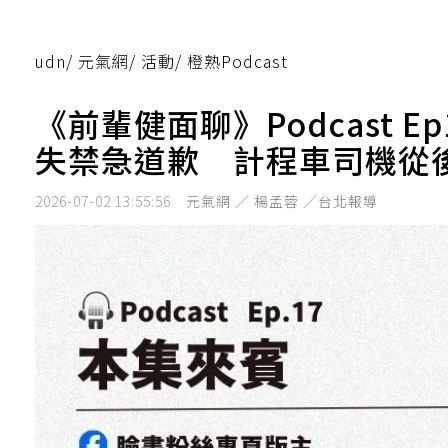
udn
/
元氣網
/
活動
/
橙熟Podcast
《前輩健面聊》Podcast 
失禁急道歉 計程車司機從
2026-07-02 13:55:56
元氣網 ／ 楊孟蓉 ／台北報導