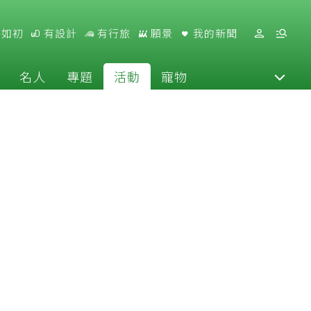
好如初
有設計
有行旅
願景
我的新聞
名人
專題
活動
寵物