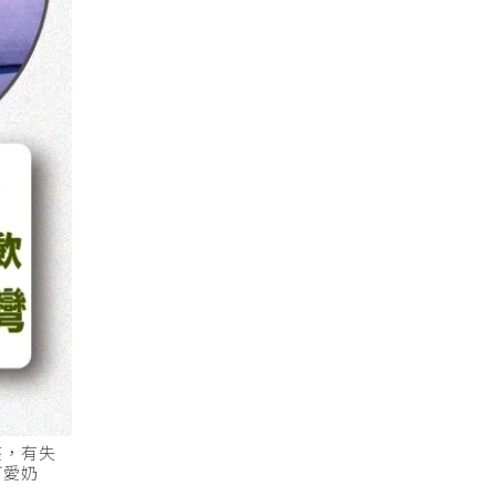
座，有失
可愛奶