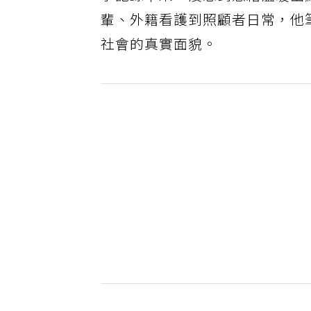
事記錄下來，沒想到憑藉溫暖幽
輩、外籍看護到照顧者日常，他
社會的真實面貌。