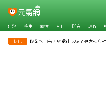
焦點
養生
醫療
百科
影音
課程
酪梨切開有黑絲還能吃嗎？專家揭真相
快訊