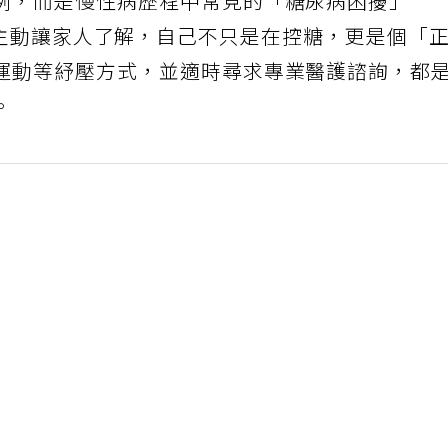
例，而是慢性病歷程中常見的「糖尿病困擾」
s），糖友若主動讓家人了解，自己不只是在控糖，更是個「
運動等紓壓方式，並適時尋求專業醫護諮詢，都
。