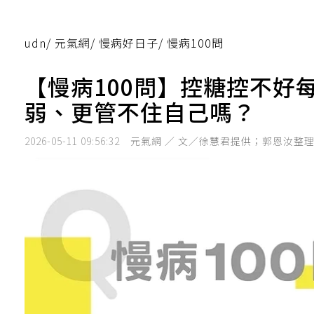
udn
/
元氣網
/
慢病好日子
/
慢病100問
【慢病100問】控糖控不好
弱、更管不住自己嗎？
2026-05-11 09:56:32
元氣網 ／ 文／徐慧君提供；郭恩汝整