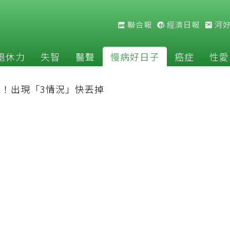
聯合報
經濟日報
河
退休力
失智
醫聲
慢病好日子
癌症
性愛
！出現「3情況」快丟掉