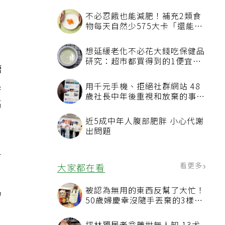
不必忍餓也能減肥！補充2類食
物每天自然少575大卡「還能吃
飽飽的」
想延緩老化不必花大錢吃保健品
研究：超市都買得到的1便宜食
糖
品就可以
系
用千元手機、拒絕社群網站 48
歲社長中年後重視和放棄的事：
高
不為面子消費
近5成中年人腹部肥胖 小心代謝
出問題
會
看更多
大家都在看
被認為無用的東西反幫了大忙！
為
50歲婦慶幸沒隨手丟棄的3樣物
品