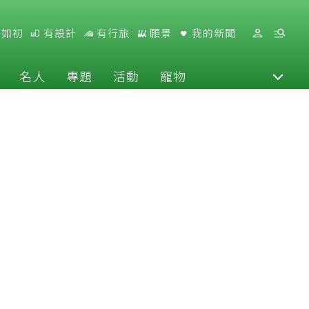
好如初
有設計
有行旅
願景
我的新聞
名人
專題
活動
寵物