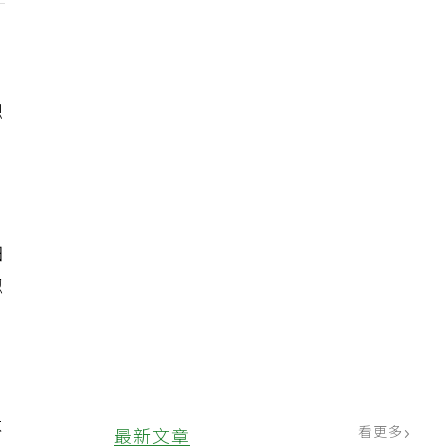
總
自
怕
認
？
不
看更多
最新文章