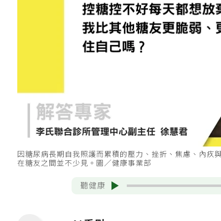
因糖尿病長期自我照護而累積的壓力、挫折、焦慮、內疚
在糖友之間並不少見。圖／健康事業部
聽健康