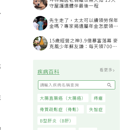
坪林獨居老翁離世無人知 13犬
守屋護遺體伴最後一程
見
先生走了，太太可以續領勞保年
金嗎？專家揭遺屬年金怎麼領，
看順位還要看資格
15歲經營之神3.9億暴富落幕 麥
克風少年蘇友謙：每天領700元
過日子
再
看更多
疾病百科
怎
大腸直腸癌（大腸癌）
痔瘡
骨質疏鬆症（骨鬆）
失智症
B型肝炎（B肝）