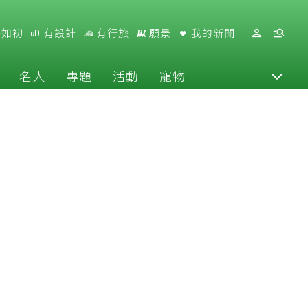
好如初
有設計
有行旅
願景
我的新聞
名人
專題
活動
寵物