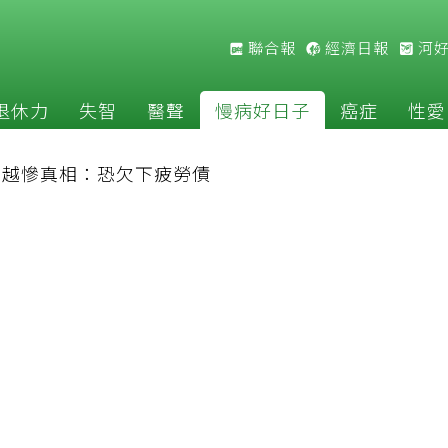
聯合報
經濟日報
河
退休力
失智
醫聲
慢病好日子
癌症
性愛
補越慘真相：恐欠下疲勞債