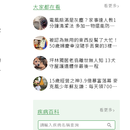
疾
看更多
大家都在看
電風扇滿是灰塵？家事達人教1
分鐘清潔法 多加一物還能防髒
及
汙附著
被認為無用的東西反幫了大忙！
50歲婦慶幸沒隨手丟棄的3樣物
品
的
坪林獨居老翁離世無人知 13犬
守屋護遺體伴最後一程
一
取
15歲經營之神3.9億暴富落幕 麥
克風少年蘇友謙：每天領700元
過日子
看更多
疾病百科