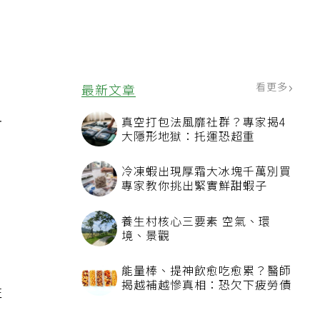
看更多
最新文章
血
真空打包法風靡社群？專家揭4
大隱形地獄：托運恐超重
冷凍蝦出現厚霜大冰塊千萬別買
專家教你挑出緊實鮮甜蝦子
搭
養生村核心三要素 空氣、環
境、景觀
能量棒、提神飲愈吃愈累？醫師
揭越補越慘真相：恐欠下疲勞債
性