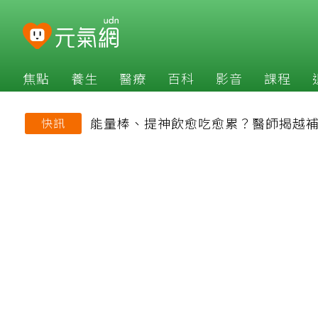
焦點
養生
醫療
百科
影音
課程
能量棒、提神飲愈吃愈累？醫師揭越
快訊