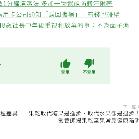
教1分鐘清潔法 多加一物還能防髒汙附著
接信用卡公司通知「淚回職場」：有錢也碰壁
48歲社長中年後重視和放棄的事：不為面子消
?
實用
不實用
下一篇
製程差異
果乾取代糖果是進步、取代水果卻是退步
營養師揭果乾堅果常見健康陷