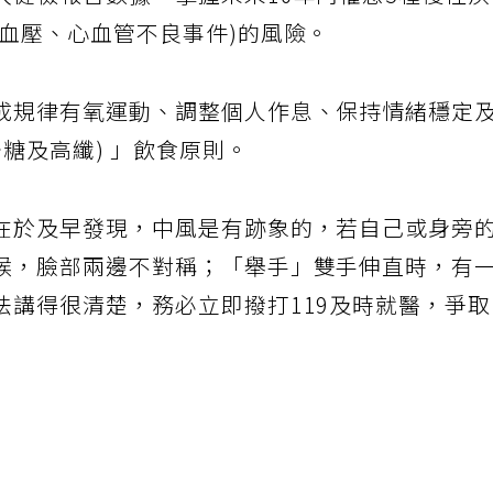
入健檢報告數據，掌握未來10年內罹患5種慢性
高血壓、心血管不良事件)的風險。
成規律有氧運動、調整個人作息、保持情緒穩定
少糖及高纖) 」飲食原則。
在於及早發現，中風是有跡象的，若自己或身旁
候，臉部兩邊不對稱；「舉手」雙手伸直時，有
法講得很清楚，務必立即撥打119及時就醫，爭