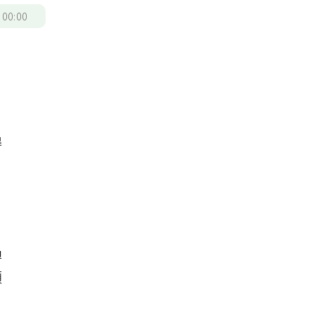
/
00:00
的
得
過
須
，