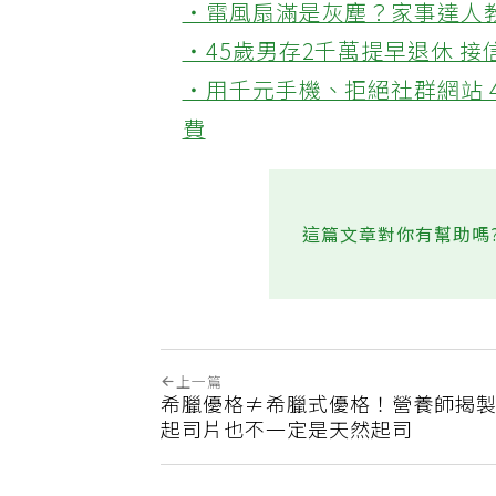
‧電風扇滿是灰塵？家事達人
‧45歲男存2千萬提早退休 
‧用千元手機、拒絕社群網站 
費
這篇文章對你有幫助嗎
上一篇
希臘優格≠希臘式優格！營養師揭
起司片也不一定是天然起司