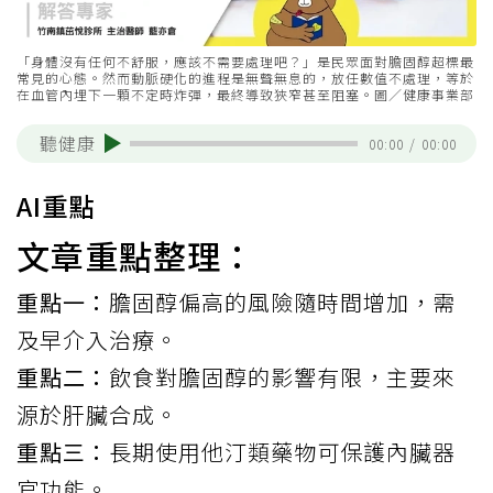
「身體沒有任何不舒服，應該不需要處理吧？」是民眾面對膽固醇超標最
常見的心態。然而動脈硬化的進程是無聲無息的，放任數值不處理，等於
在血管內埋下一顆不定時炸彈，最終導致狹窄甚至阻塞。圖／健康事業部
聽健康
00:00
/
00:00
AI重點
文章重點整理：
重點一：
膽固醇偏高的風險隨時間增加，需
及早介入治療。
重點二：
飲食對膽固醇的影響有限，主要來
源於肝臟合成。
重點三：
長期使用他汀類藥物可保護內臟器
官功能。