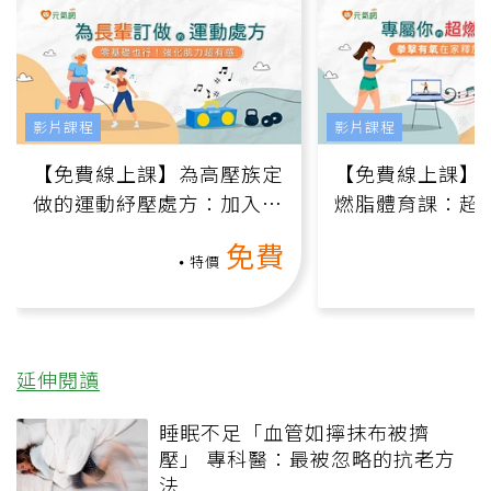
影片課程
影片課程
【免費線上課】為高壓族定
【免費線上課】
做的運動紓壓處方：加入行
燃脂體育課：超
動、增肌、互動元素，0基
氧」高壓族在家
免費
礎也能做！
負擔
特價
延伸閱讀
睡眠不足「血管如擰抹布被擠
壓」 專科醫：最被忽略的抗老方
法