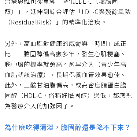
治療思維也從單純「降低LDL-C（壞膽固
醇）」，延伸到綜合評估「LDL-C與殘餘風險
（ResidualRisk）」的精準化治療。
另外，高血脂對健康的威脅與「時間」成正
比——膽固醇偏高愈多年，發生心肌梗塞、
腦中風的機率就愈高。愈早介入（青少年高
血脂就該治療），長期保養血管效果愈佳。
此外，三酸甘油脂偏高，或高密度脂蛋白膽
固醇（HDL-C，俗稱好膽固醇）過低，都應視
為醫療介入的加強因子。
為什麼吃得清淡，膽固醇還是降不下來？