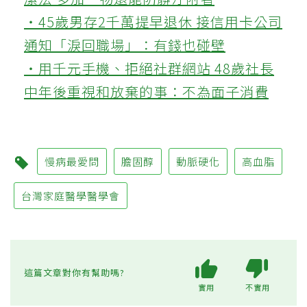
‧45歲男存2千萬提早退休 接信用卡公司
通知「淚回職場」：有錢也碰壁
‧用千元手機、拒絕社群網站 48歲社長
中年後重視和放棄的事：不為面子消費
慢病最愛問
膽固醇
動脈硬化
高血脂
台灣家庭醫學醫學會
這篇文章對你有幫助嗎?
實用
不實用