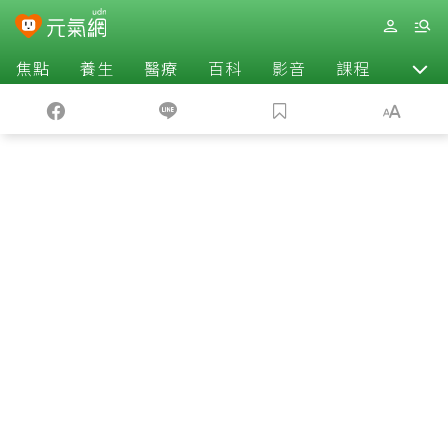
焦點
養生
醫療
百科
影音
課程
退休