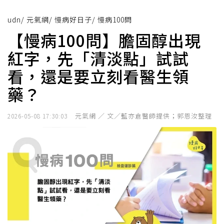
udn
/
元氣網
/
慢病好日子
/
慢病100問
【慢病100問】膽固醇出現
紅字，先「清淡點」試試
看，還是要立刻看醫生領
藥？
元氣網 ／ 文／藍亦倉醫師提供；郭恩汝整理
2026-05-08 17:30:03