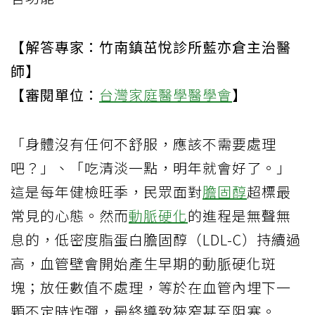
【解答專家：竹南鎮茁悅診所藍亦倉主治醫
師】
【審閱單位：
台灣家庭醫學醫學會
】
「身體沒有任何不舒服，應該不需要處理
吧？」、「吃清淡一點，明年就會好了。」
這是每年健檢旺季，民眾面對
膽固醇
超標最
常見的心態。然而
動脈硬化
的進程是無聲無
息的，低密度脂蛋白膽固醇（LDL-C）持續過
高，血管壁會開始產生早期的動脈硬化斑
塊；放任數值不處理，等於在血管內埋下一
顆不定時炸彈，最終導致狹窄甚至阻塞。