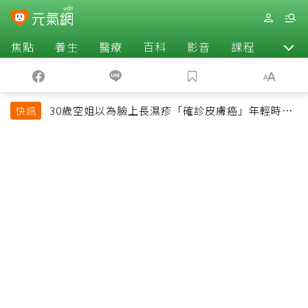
焦點
養生
醫療
百科
影音
課程
退休
30歲空姐以為臉上長濕疹「確診皮膚癌」年輕時一
快訊
習慣釀惡果超後悔