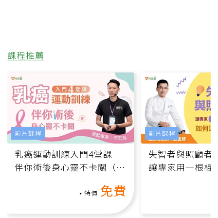
課程推薦
影片課程
影片課程
乳癌運動訓練入門4堂課 -
失智者與照顧者
伴你術後身心靈不卡關（線
讓專家用一根棍
上影音課）
何逆轉退化大腦
免費
課）
特價