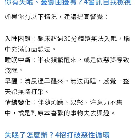
你有失眠、憂鬱困擾嗎？4警訊自我檢視
如果你有以下情況，建議提高警覺：
入睡困難
：躺床超過30分鐘還無法入眠，腦
中充滿負面想法。
睡眠中斷
：半夜頻繁醒來，或是做惡夢導致
淺眠。
早醒
：清晨過早醒來，無法再睡，感覺一整
天都無精打采。
情緒變化
：伴隨煩躁、易怒、注意力不集
中，或是對原本喜歡的事物失去興趣。
失眠了怎麼辦？4招打破惡性循環