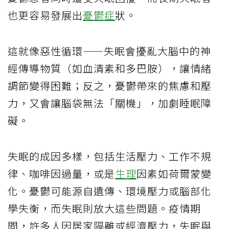
也更容易發展出
憂鬱症
狀。
這就像惡性循環——失眠會擾亂大腦中的神
經傳導物質（如血清素和多巴胺），讓情緒
調節變得困難；反之，憂鬱帶來的焦慮和壓
力，又會讓腦袋無法「關機」，加劇睡眠障
礙。
失眠的成因多樣，包括生活壓力、工作不規
律、咖啡因過量，或是
生理
因素如荷爾蒙變
化。憂鬱可能源自遺傳、環境壓力或腦部化
學失衡，而失眠則放大這些問題。疫情期
間，許多人因居家隔離或經濟壓力，失眠與