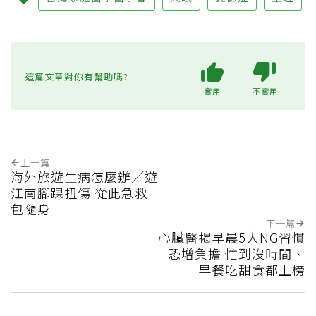
這篇文章對你有幫助嗎?
實用
不實用
上一篇
海外旅遊生病怎麼辦／遊
江南腳踝扭傷 從此急救
包隨身
下一篇
心臟醫揭早晨5大NG習慣
恐增負擔 忙到沒時間、
早餐吃甜食都上榜