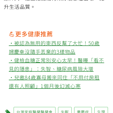
升生活品質。
💪更多健康推薦
‧被認為無用的東西反幫了大忙！50歲
婦慶幸沒隨手丟棄的3樣物品
‧健檢血糖正常別安心太早！醫曝「看不
見的隱患」：失智、糖尿病風險大增
‧兒邀84歲寡母搬來同住「不用付房租
還有人照顧」1個月後幻滅心寒
台灣家庭醫學醫學會
失眠
憂鬱症
生理