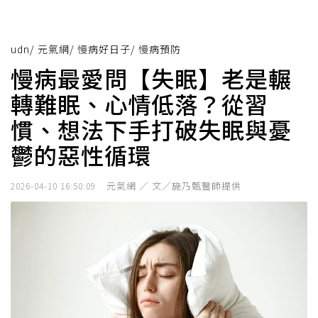
udn
/
元氣網
/
慢病好日子
/
慢病預防
慢病最愛問【失眠】老是輾
轉難眠、心情低落？從習
慣、想法下手打破失眠與憂
鬱的惡性循環
元氣網 ／ 文／施乃甄醫師提供
2026-04-10 16:50:09