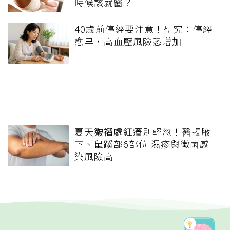
時候該就醫？
40歲前停經要注意！研究：停經
愈早，高血壓風險恐增加
夏天皺褶處紅癢別輕忽！醫揭腋
下、鼠蹊部6部位 濕疹與黴菌感
染風險高