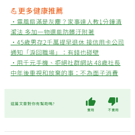
💪更多健康推薦
‧電風扇滿是灰塵？家事達人教1分鐘清
潔法 多加一物還能防髒汙附著
‧45歲男存2千萬提早退休 接信用卡公司
通知「淚回職場」：有錢也碰壁
‧用千元手機、拒絕社群網站 48歲社長
中年後重視和放棄的事：不為面子消費
這篇文章對你有幫助嗎?
實用
不實用