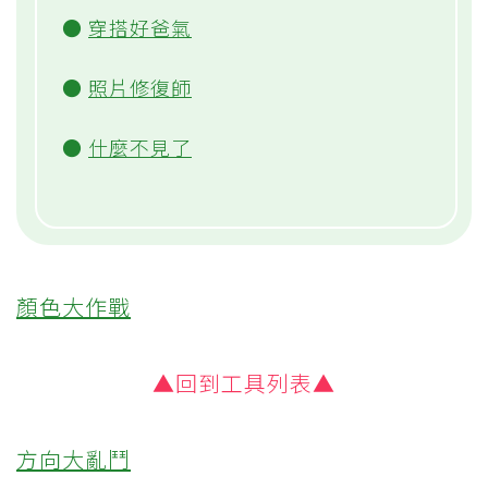
●
穿搭好爸氣
●
照片修復師
●
什麼不見了
顏色大作戰
▲回到工具列表▲
方向大亂鬥