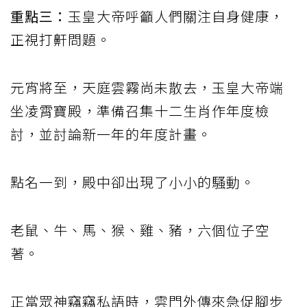
重點三：
玉皇大帝呼籲人們關注自身健康，
正視打鼾問題。
元宵將至，天庭雲霧尚未散去，玉皇大帝端
坐凌霄寶殿，準備召集十二生肖作年度檢
討，並討論新一年的年度計畫。
點名一到，殿中卻出現了小小的騷動。
老鼠、牛、馬、猴、雞、豬，六個位子空
著。
正當眾神竊竊私語時，雲門外傳來急促腳步