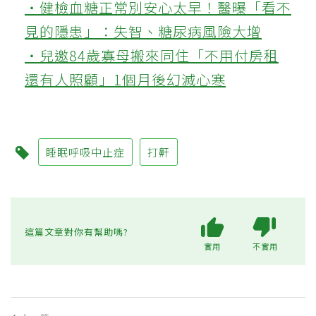
‧健檢血糖正常別安心太早！醫曝「看不
見的隱患」：失智、糖尿病風險大增
‧兒邀84歲寡母搬來同住「不用付房租
還有人照顧」1個月後幻滅心寒
睡眠呼吸中止症
打鼾
這篇文章對你有幫助嗎?
實用
不實用