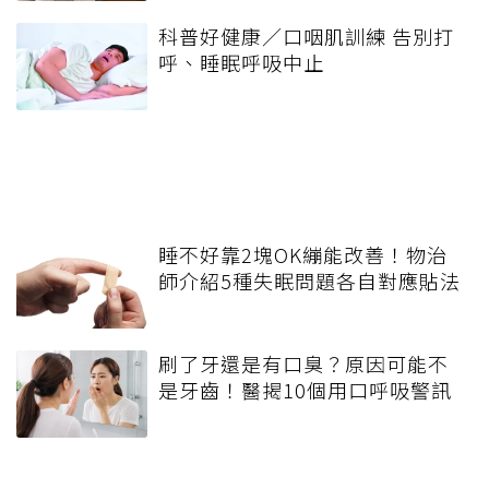
科普好健康／口咽肌訓練 告別打
呼、睡眠呼吸中止
睡不好靠2塊OK繃能改善！物治
師介紹5種失眠問題各自對應貼法
刷了牙還是有口臭？原因可能不
是牙齒！醫揭10個用口呼吸警訊