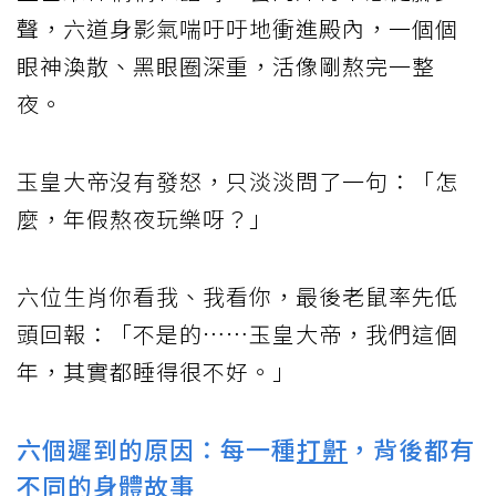
聲，六道身影氣喘吁吁地衝進殿內，一個個
眼神渙散、黑眼圈深重，活像剛熬完一整
夜。
玉皇大帝沒有發怒，只淡淡問了一句：「怎
麼，年假熬夜玩樂呀？」
六位生肖你看我、我看你，最後老鼠率先低
頭回報：「不是的……玉皇大帝，我們這個
年，其實都睡得很不好。」
六個遲到的原因：每一種
打鼾
，背後都有
不同的身體故事