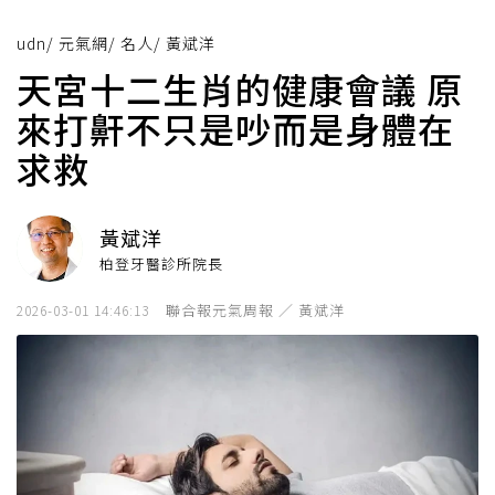
udn
/
元氣網
/
名人
/
黃斌洋
天宮十二生肖的健康會議 原
來打鼾不只是吵而是身體在
求救
黃斌洋
柏登牙醫診所院長
聯合報元氣周報 ／ 黃斌洋
2026-03-01 14:46:13