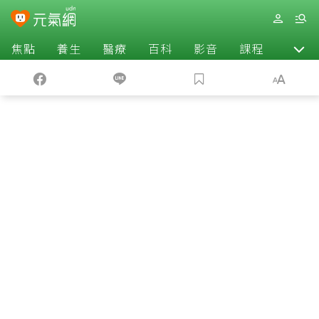
焦點
養生
醫療
百科
影音
課程
退休