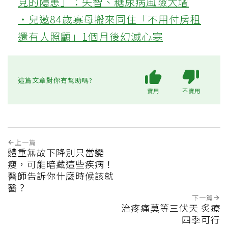
見的隱患」：失智、糖尿病風險大增
‧兒邀84歲寡母搬來同住「不用付房租
還有人照顧」1個月後幻滅心寒
這篇文章對你有幫助嗎?
實用
不實用
上一篇
體重無故下降別只當變
瘦，可能暗藏這些疾病！
醫師告訴你什麼時候該就
醫？
下一篇
治疼痛莫等三伏天 炙療
四季可行