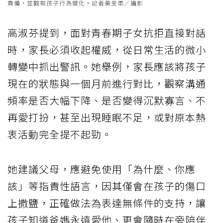
責備，並觀察孩子行為變化。記者黃至柔／攝影
高淑芬提到，面對青春期子女抗拒直接對話
時，家長必須收起權威，從日常生活的微小
轉變中抓出警訊。她舉例，家長應該將孩子
現在的狀態與一個月前進行對比，觀察溝通
頻率是否大幅下降、是否變得沉默寡言、不
再愛打扮，甚至出現睡眠不足，或對原本熱
衷活動完全提不起勁。
她建議父母，應避免使用「為什麼、你應
該」等指責性語言，因其僅會在孩子的傷口
上撒鹽，正確做法為表達無條件的支持，讓
孩子知道爸媽永遠愛他、更會隨時在旁陪伴