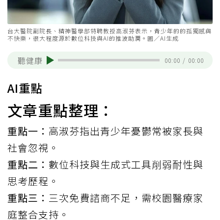
台大醫院副院長、精神醫學部特聘教授高淑芬表示，青少年的的孤獨感與
不快樂，很大程度源於數位科技與AI的推波助瀾。圖／AI生成
聽健康
00:00
/
00:00
AI重點
文章重點整理：
重點一：
高淑芬指出青少年憂鬱常被家長與
社會忽視。
重點二：
數位科技與生成式工具削弱耐性與
思考歷程。
重點三：
三次免費諮商不足，需校園醫療家
庭整合支持。