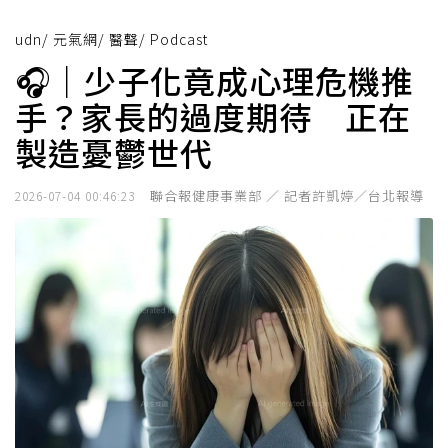
udn
/
元氣網
/
醫聲
/
Podcast
🎧｜少子化竟成心理危機推
手？家長的過度期待 正在
製造憂鬱世代
聯合報健康事業部 ／ 記者許凱婷／台北報導
2026-07-04 00:46:23