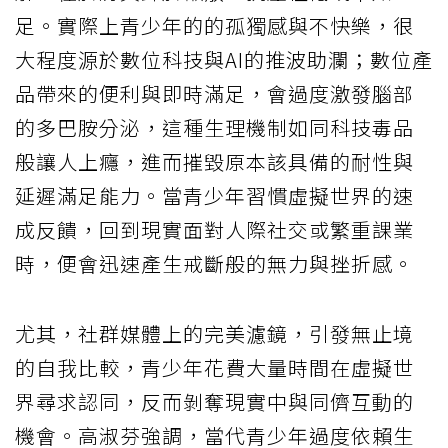
足。實際上青少年的的孤獨感與不快樂，很
大程度源於數位科技與AI的推波助瀾；數位產
品帶來的便利與即時滿足，會過度激發腦部
的多巴胺分泌，這種生理機制如同科技毒品
般讓人上癮，進而摧毀原本該具備的耐性與
延遲滿足能力。當青少年習慣虛擬世界的速
成反饋，回到現實面對人際社交或繁重課業
時，便會迅速產生戒斷般的無力與挫折感。
尤其，社群媒體上的完美濾鏡，引發無止境
的自我比較，青少年花費大量時間在虛擬世
界尋求認同，反而剝奪現實中與同儕互動的
機會。高淑芬強調，當代青少年過度依賴生