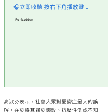
🎧立即收聽 按右下角播放鍵↓
高淑芬表示，社會大眾對憂鬱症最大的誤
解，在於將其歸於懶散、抗壓性低或不知