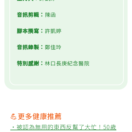
音訊剪輯：
陳函
腳本撰寫：
許凱婷
音訊錄製：
鄭佳玲
特別感謝：
林口長庚紀念醫院
💪更多健康推薦
‧被認為無用的東西反幫了大忙！50歲