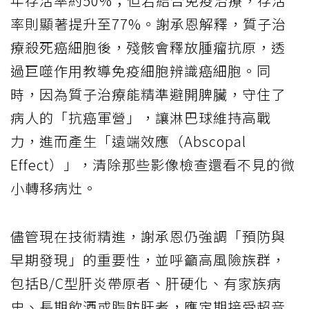
年存活率約50%；但若結合免疫治療，存活
率則顯著提升至77%。謝承恩解釋，質子治
療殺死癌細胞後，殘骸會釋放腫瘤抗原，透
過巨噬作用教導免疫細胞辨識癌細胞。同
時，因為質子治療能精準避開脾臟，守住了
病人的「抗癌軍營」，讓淋巴球維持高戰
力，進而產生「遠端效應（Abscopal
Effect）」，清除那些影像檢查還看不見的微
小轉移病灶。
儘管現在技術精進，謝承恩仍強調「預防與
早期發現」的重要性，並呼籲高風險族群，
包括B/C型肝炎帶原者、肝硬化、有家族病
史、長期飲酒或脂肪肝者，應定期接受超音