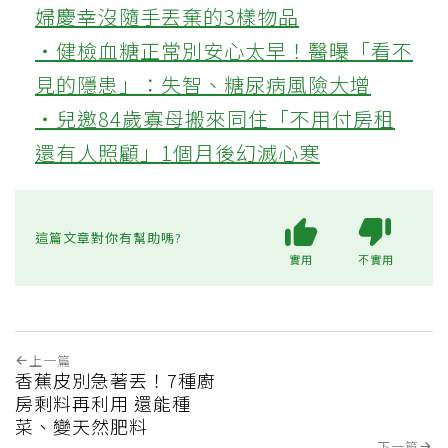
婦慶幸沒隨手丟棄的3樣物品
‧健檢血糖正常別安心太早！醫曝「看不
見的隱患」：失智、糖尿病風險大增
‧兒邀84歲寡母搬來同住「不用付房租
還有人照顧」1個月後幻滅心寒
這篇文章對你有幫助嗎?
實用
不實用
上一篇
香蕉皮別急著丟！7種廚
房剩料再利用 還能種
菜、變天然肥料
下一篇