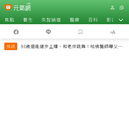
焦點
養生
失智論壇
醫療
百科
影音
93歲還能健步上樓、和老伴跳舞！哈佛醫師曝父親
快訊
長壽秘訣：沒吃保健品也不追養生潮