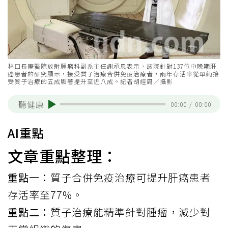
林口長庚醫院放射腫瘤科副系主任謝承恩表示，該院針對137位中晚期肝
癌患者的研究顯示，接受質子治療合併免疫治療者，兩年存活率從單純接
受質子治療的五成顯著提升至近八成。記者胡經周／攝影
聽健康
00:00
/
00:00
AI重點
文章重點整理：
重點一：
質子合併免疫治療可提升肝癌患者
存活率至77%。
重點二：
質子治療能精準針對腫瘤，減少對