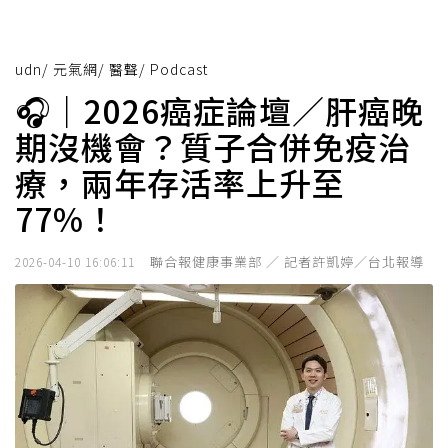
udn
/
元氣網
/
醫聲
/
Podcast
🎧｜2026癌症論壇／肝癌晚
期沒機會？質子合併免疫治
療，兩年存活率上升至
77%！
聯合報健康事業部 ／ 記者許凱婷／台北報導
2026-04-10 16:06:11