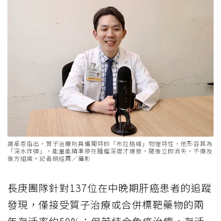
謝承恩指出，質子治療則具備獨特的「布拉格峰」物理特性，他形容其為
「深水炸彈」，能量能精準停在腫瘤深度才爆發，隨後立即消失，不傷及
後方組織。記者胡經周／攝影
長庚團隊針對137位在中晚期肝癌患者的追蹤
發現，僅接受質子治療或合併標靶藥物的兩