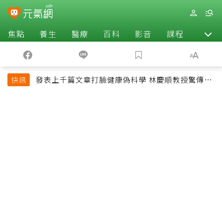
焦點
養生
醫療
百科
影音
課程
退休
發表上千篇文章打臉健康偽科學 林慶順教授驚傳意
快訊
外過世