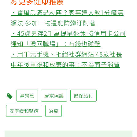
💪更多健康推薦
‧電風扇滿是灰塵？家事達人教1分鐘清
潔法 多加一物還能防髒汙附著
‧45歲男存2千萬提早退休 接信用卡公司
通知「淚回職場」：有錢也碰壁
‧用千元手機、拒絕社群網站 48歲社長
中年後重視和放棄的事：不為面子消費
鼻胃管
居家照護
健保給付
安寧緩和醫療
治療