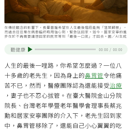
在傳統觀念的影響下，長輩普遍希望在人生最後階段能夠「落葉歸根」，
而過去往往是在病患臨終時用強心劑，緊急送回家。如今，居家安寧的進
步在於不再需要讓想回家的民眾等到「最後一口氣」才回去。圖／AI生成
聽健康
00:00
/
00:00
人生的最後一哩路，你希望怎麼過？一位八
十多歲的老先生，因為身上的
鼻胃管
令他痛
苦不已，然而，醫療團隊認為還能接受
治療
，妻子也不忍心拔管。在臺大醫院金山分院
院長、台灣老年學暨老年醫學會理事長蔡兆
勳和居家安寧團隊的介入下，老先生回到家
中，鼻胃管移除了，還能自己小心翼翼的吃