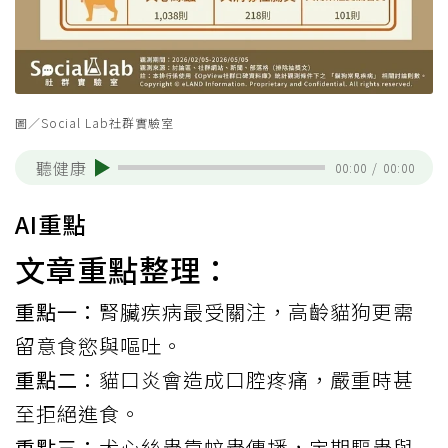
圖／Social Lab社群實驗室
聽健康
00:00
/
00:00
AI重點
文章重點整理：
重點一：
腎臟疾病最受關注，高齡貓狗更需
留意食慾與嘔吐。
重點二：
貓口炎會造成口腔疼痛，嚴重時甚
至拒絕進食。
重點三：
犬心絲蟲靠蚊蟲傳播，定期驅蟲與