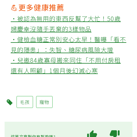
💪更多健康推薦
‧被認為無用的東西反幫了大忙！50歲
婦慶幸沒隨手丟棄的3樣物品
‧健檢血糖正常別安心太早！醫曝「看不
見的隱患」：失智、糖尿病風險大增
‧兒邀84歲寡母搬來同住「不用付房租
還有人照顧」1個月後幻滅心寒
毛孩
寵物
這篇文章對你有幫助嗎?