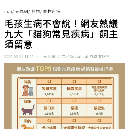
udn
/
元氣網
/
寵物
/
寵物疾病
毛孩生病不會說！網友熱議
九大「貓狗常見疾病」飼主
須留意
元氣網 ／ 文／Social Lab社群實驗室
2026-05-21 11:22:44