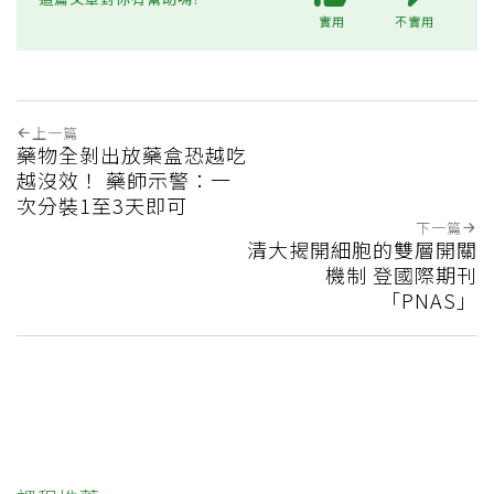
實用
不實用
上一篇
藥物全剝出放藥盒恐越吃
越沒效！ 藥師示警：一
次分裝1至3天即可
下一篇
清大揭開細胞的雙層開關
機制 登國際期刊
「PNAS」