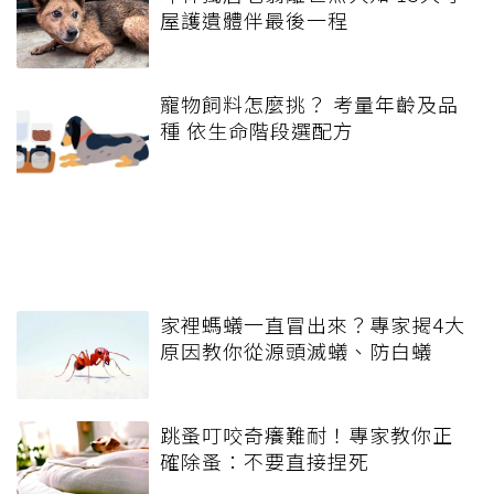
屋護遺體伴最後一程
寵物飼料怎麼挑？ 考量年齡及品
種 依生命階段選配方
家裡螞蟻一直冒出來？專家揭4大
原因教你從源頭滅蟻、防白蟻
跳蚤叮咬奇癢難耐！專家教你正
確除蚤：不要直接捏死