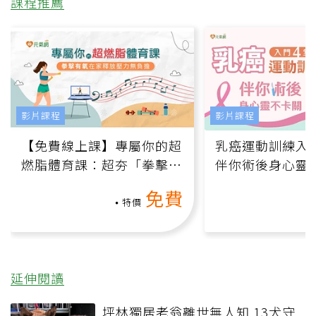
課程推薦
影片課程
影片課程
【免費線上課】專屬你的超
乳癌運動訓練入門
燃脂體育課：超夯「拳擊有
伴你術後身心靈
氧」高壓族在家釋放壓力無
上影音課）
免費
負擔
特價
延伸閱讀
坪林獨居老翁離世無人知 13犬守