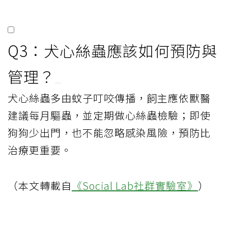
Q3：犬心絲蟲應該如何預防與
管理？
犬心絲蟲多由蚊子叮咬傳播，飼主應依獸醫
建議每月驅蟲，並定期做心絲蟲檢驗；即使
狗狗少出門，也不能忽略感染風險，預防比
治療更重要。
（本文轉載自
《Social Lab社群實驗室》
）