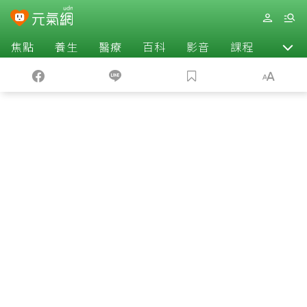
焦點
養生
醫療
百科
影音
課程
退休