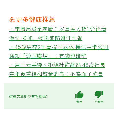
💪更多健康推薦
‧電風扇滿是灰塵？家事達人教1分鐘清
潔法 多加一物還能防髒汙附著
‧45歲男存2千萬提早退休 接信用卡公司
通知「淚回職場」：有錢也碰壁
‧用千元手機、拒絕社群網站 48歲社長
中年後重視和放棄的事：不為面子消費
這篇文章對你有幫助嗎?
實用
不實用