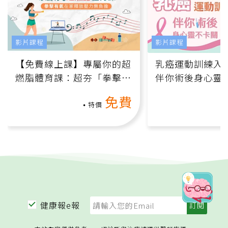
影片課程
影片課程
【免費線上課】專屬你的超
乳癌運動訓練入門
燃脂體育課：超夯「拳擊有
伴你術後身心靈
氧」高壓族在家釋放壓力無
上影音課）
免費
負擔
特價
健康報e報