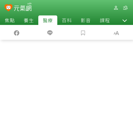
焦點
養生
醫療
百科
影音
課程
退休