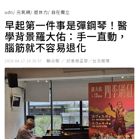
udn
/
元氣網
/
退休力
/
自在獨立
早起第一件事是彈鋼琴！醫
學背景羅大佑：手一直動，
腦筋就不容易退化
聯合報 ／ 記者楊孟蓉／台北報導
2026-04-17 10:30:57