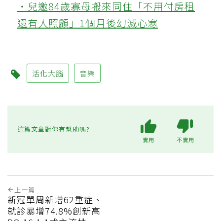
‧兒邀84歲寡母搬來同住「不用付房租
還有人照顧」1個月後幻滅心寒
活化大腦
音樂
這篇文章對你有幫助嗎?
實用
不實用
上一篇
新冠單周新增62重症、
就診暴增74.8%創新高