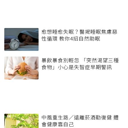
愈想睡愈失眠？醫揭睡眠焦慮惡
性循環 教你4招自然助眠
暴飲暴食別輕忽 「突然渴望三種
食物」小心是失智症早期警訊
中風重生路／遠離菸酒勤復健 體
會健康靠自己