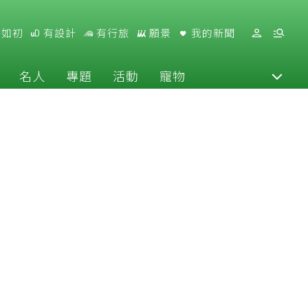
好如初
有設計
有行旅
願景
我的新聞
名人
專題
活動
寵物