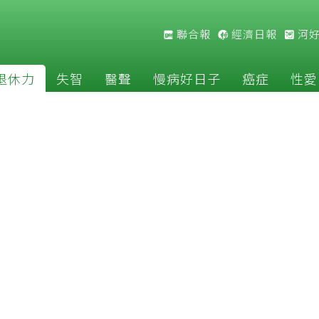
聯合報
經濟日報
河
退休力
失智
醫聲
慢病好日子
癌症
性愛