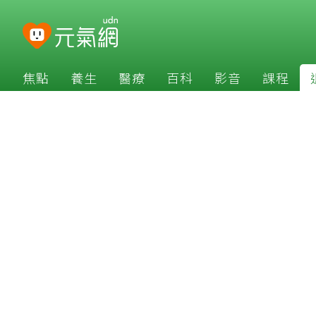
焦點
養生
醫療
百科
影音
課程