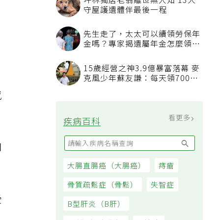
坪林獨居老翁離世無人知 13犬
守屋護遺體伴最後一程
先生走了，太太可以續領勞保年
金嗎？專家揭遺屬年金怎麼領，
看順位還要看資格
15歲經營之神3.9億暴富落幕 麥
，
克風少年蘇友謙：每天領700元
過日子
感
看更多
疾病百科
們
大腸直腸癌（大腸癌）
痔瘡
骨質疏鬆症（骨鬆）
失智症
受
B型肝炎（B肝）