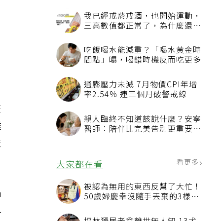
0
我已經戒菸戒酒，也開始運動，
台
三高數值都正常了，為什麼還不
能停藥？
吃飯喝水能減重？「喝水黃金時
間點」曝，喝錯時機反而吃更多
通膨壓力未減 7月物價CPI年增
率2.54% 連三個月破警戒線
在
親人臨終不知道該說什麼？安寧
睡
醫師：陪伴比完美告別更重要，
4句話值得及早說出口
夫
看更多
大家都在看
被認為無用的東西反幫了大忙！
中
50歲婦慶幸沒隨手丟棄的3樣物
品
一