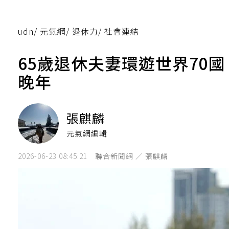
udn
/
元氣網
/
退休力
/
社會連結
65歲退休夫妻環遊世界70
晚年
張麒麟
元氣網編輯
2026-06-23 08:45:21
聯合新聞網 ／ 張麒麟