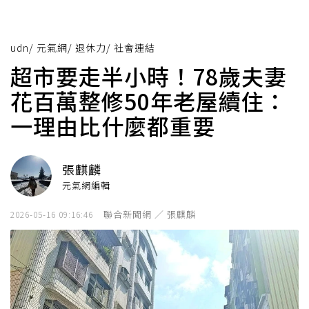
udn
/
元氣網
/
退休力
/
社會連結
超市要走半小時！78歲夫妻
花百萬整修50年老屋續住：
一理由比什麼都重要
張麒麟
元氣網編輯
聯合新聞網 ／ 張麒麟
2026-05-16 09:16:46