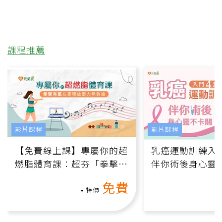
課程推薦
影片課程
影片課程
【免費線上課】專屬你的超
乳癌運動訓練入門
燃脂體育課：超夯「拳擊有
伴你術後身心靈
氧」高壓族在家釋放壓力無
上影音課）
免費
負擔
特價