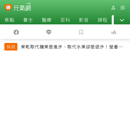
焦點
養生
醫療
百科
影音
課程
退休
果乾取代糖果是進步、取代水果卻是退步！營養師
快訊
揭果乾堅果常見健康陷阱