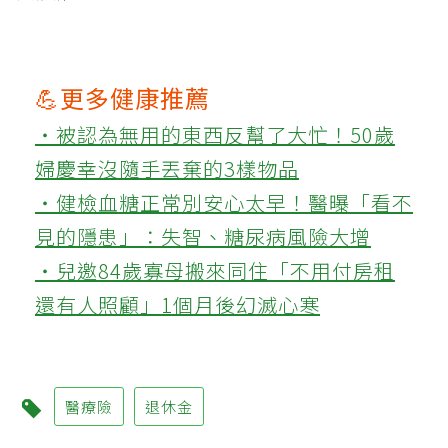
💪更多健康推薦
‧被認為無用的東西反幫了大忙！50歲
婦慶幸沒隨手丟棄的3樣物品
‧健檢血糖正常別安心太早！醫曝「看不
見的隱患」：失智、糖尿病風險大增
‧兒邀84歲寡母搬來同住「不用付房租
還有人照顧」1個月後幻滅心寒
醫療險
退休金