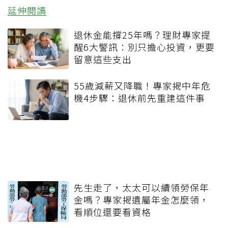
延伸閱讀
退休金能撐25年嗎？理財專家提
醒6大警訊：別只擔心投資，更要
留意這些支出
55歲減薪又降職！專家揭中年危
機4步驟：退休前先重建這件事
先生走了，太太可以續領勞保年
金嗎？專家揭遺屬年金怎麼領，
看順位還要看資格