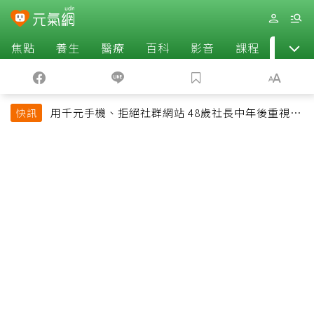
焦點
養生
醫療
百科
影音
課程
退休
用千元手機、拒絕社群網站 48歲社長中年後重視和
快訊
放棄的事：不為面子消費