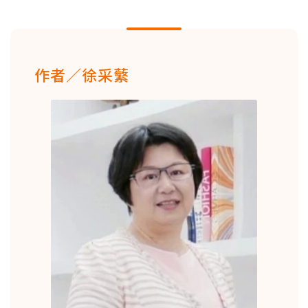
作者／徐采蘩