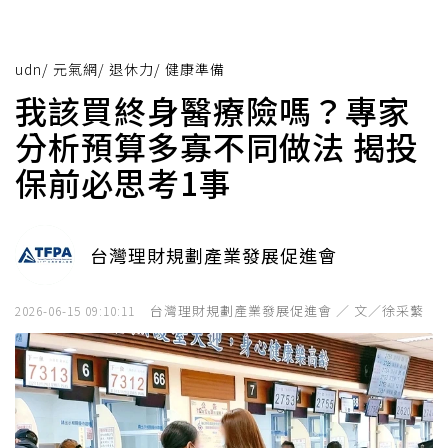
udn
/
元氣網
/
退休力
/
健康準備
我該買終身醫療險嗎？專家
分析預算多寡不同做法 揭投
保前必思考1事
台灣理財規劃產業發展促進會
台灣理財規劃產業發展促進會 ／ 文／徐采蘩
2026-06-15 09:10:11