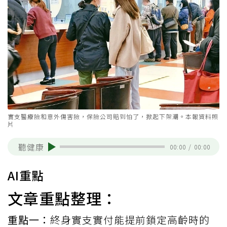
實支醫療險和意外傷害險，保險公司賠到怕了，掀起下架潮。本報資料照
片
聽健康
00:00
/
00:00
AI重點
文章重點整理：
重點一：
終身實支實付能提前鎖定高齡時的