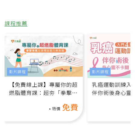
課程推薦
影片課程
影片課程
【免費線上課】專屬你的超
乳癌運動訓練入門
燃脂體育課：超夯「拳擊有
伴你術後身心靈
氧」高壓族在家釋放壓力無
上影音課）
免費
負擔
特價