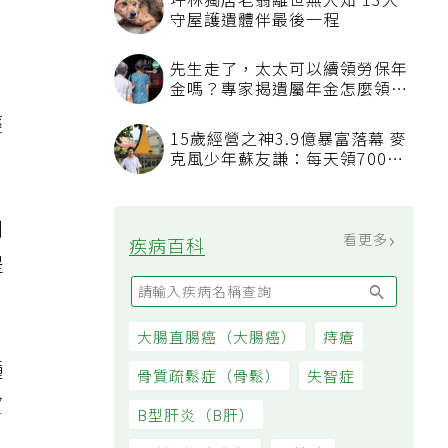
輕
。
到
提
種
望