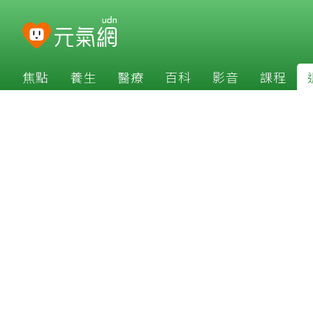
焦點
養生
醫療
百科
影音
課程