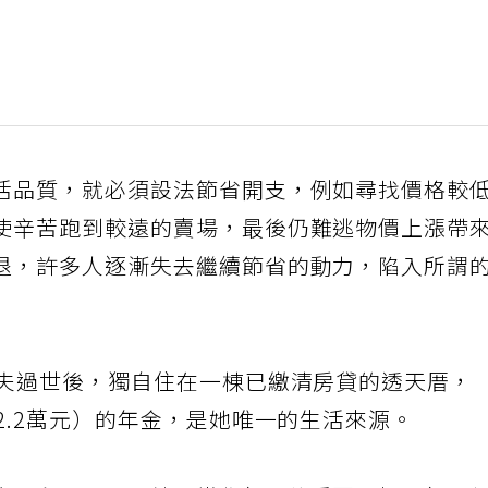
活品質，就必須設法節省開支，例如尋找價格較
使辛苦跑到較遠的賣場，最後仍難逃物價上漲帶
退，許多人逐漸失去繼續節省的動力，陷入所謂
丈夫過世後，獨自住在一棟已繳清房貸的透天厝，
2.2萬元）的年金，是她唯一的生活來源。