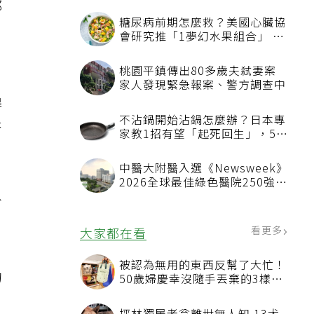
都
得
否
省
的