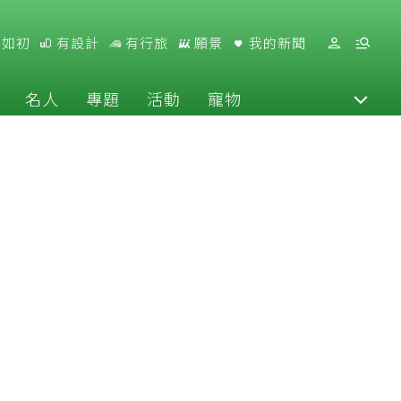
好如初
有設計
有行旅
願景
我的新聞
名人
專題
活動
寵物