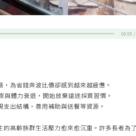
00:00
漲，為省錢奔波比價卻感到越來越疲憊。
通膨與體力衰退，開始放棄遠途採買習慣。
視支出結構，善用補助與送餐等資源。
生的高齡族群生活壓力愈來愈沉重。許多長者為