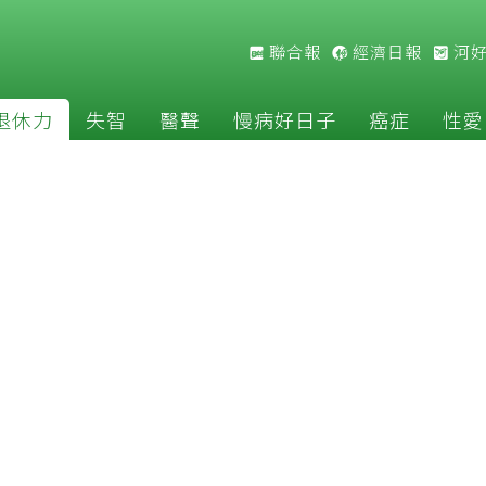
聯合報
經濟日報
河
退休力
失智
醫聲
慢病好日子
癌症
性愛