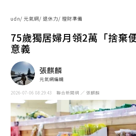
udn
/
元氣網
/
退休力
/
理財準備
75歲獨居婦月領2萬「捨棄
意義
張麒麟
元氣網編輯
2026-07-06 08:29:43
聯合新聞網 ／ 張麒麟