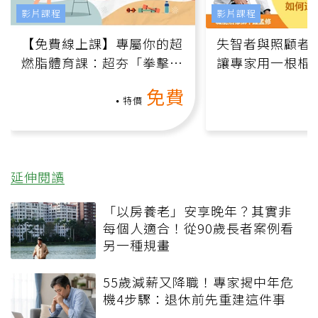
影片課程
影片課程
【免費線上課】專屬你的超
失智者與照顧者
燃脂體育課：超夯「拳擊有
讓專家用一根棍
氧」高壓族在家釋放壓力無
何逆轉退化大腦
免費
負擔
課）
特價
延伸閱讀
「以房養老」安享晚年？其實非
每個人適合！從90歲長者案例看
另一種規畫
55歲減薪又降職！專家揭中年危
機4步驟：退休前先重建這件事