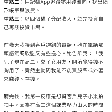
重點二：
用記帳App追蹤零用錢流向，找出隱
形帳單與浪費。
重點三：
以四個罐子分配收入，並先投資自
己再談投資市場。
前幾天我接到客戶鈞鈞的電話，她在電話那
頭語氣既欣慰又有些擔心。她告訴我：「我
兒子現在高二，交了女朋友，開始覺得錢不
夠用了，竟然主動問我能不能買股票或外匯
來賺錢、存錢。」
聽完後，我第一反應是想幫客戶兒子小米拍
拍手。因為在高二這個課業壓力山大的時間