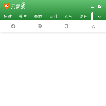
焦點
養生
醫療
百科
影音
課程
退休