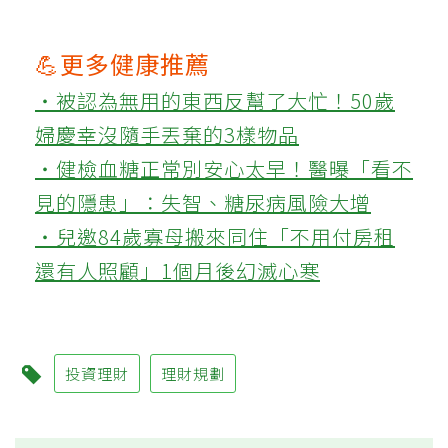
💪更多健康推薦
‧被認為無用的東西反幫了大忙！50歲
婦慶幸沒隨手丟棄的3樣物品
‧健檢血糖正常別安心太早！醫曝「看不
見的隱患」：失智、糖尿病風險大增
‧兒邀84歲寡母搬來同住「不用付房租
還有人照顧」1個月後幻滅心寒
投資理財
理財規劃