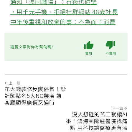
通知「淚回職場」：有錢也碰壁
‧用千元手機、拒絕社群網站 48歲社長
中年後重視和放棄的事：不為面子消費
這篇文章對你有幫助嗎?
實用
不實用
上一篇
花大錢裝修反變俗氣！設
計師點名5大NG裝潢 讓
客廳顯得廉價又過時
下一篇
沒人想碰的苦工就讓AI
來！鴻海團隊駐醫院找痛
點 用科技讓醫療更有溫