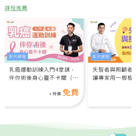
課程推薦
影片課程
影片課程
乳癌運動訓練入門4堂課 -
失智者與照顧者
伴你術後身心靈不卡關（線
讓專家用一根棍
上影音課）
何逆轉退化大腦
免費
課）
特價