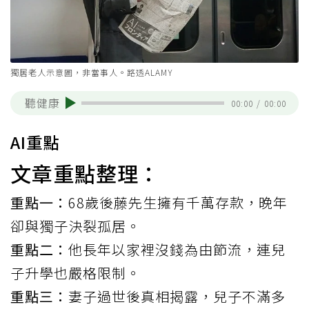
獨居老人示意圖，非當事人。路透ALAMY
聽健康
00:00
/
00:00
AI重點
文章重點整理：
重點一：
68歲後藤先生擁有千萬存款，晚年
卻與獨子決裂孤居。
重點二：
他長年以家裡沒錢為由節流，連兒
子升學也嚴格限制。
重點三：
妻子過世後真相揭露，兒子不滿多