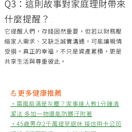
Q3：這則故事對家庭理財帶來
什麼提醒？
它提醒人們，存錢固然重要，但若以財務壓
縮家人需求、又缺乏誠實溝通，可能讓親情
受損。真正的幸福，不只是資產累積，更是
共享生活與尊重彼此。
💪更多健康推薦
‧電風扇滿是灰塵？家事達人教1分鐘清
潔法 多加一物還能防髒汙附著
‧45歲男存2千萬提早退休 接信用卡公司