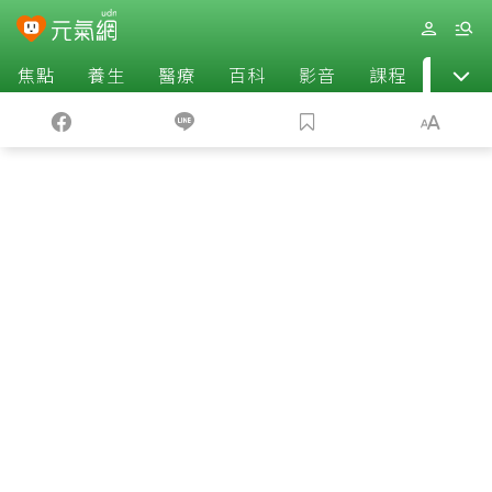
焦點
養生
醫療
百科
影音
課程
退休