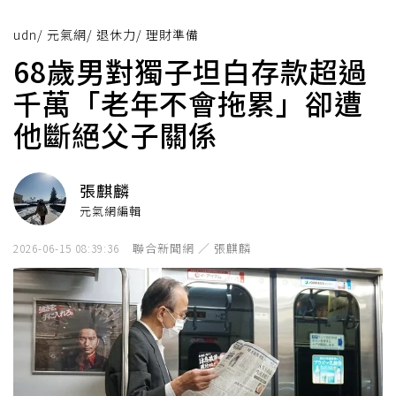
udn
/
元氣網
/
退休力
/
理財準備
68歲男對獨子坦白存款超過
千萬「老年不會拖累」卻遭
他斷絕父子關係
張麒麟
元氣網編輯
聯合新聞網 ／ 張麒麟
2026-06-15 08:39:36