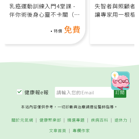
乳癌運動訓練入門4堂課 -
失智者與照顧者
伴你術後身心靈不卡關（線
讓專家用一根棍
上影音課）
何逆轉退化大腦
免費
課）
特價
健康報e報
本站內容僅供參考，一切診斷與治療請遵從醫師指導。
關於元氣網
健康聚樂部
精選專題
疾病百科
退休力
文章首頁
專欄作家