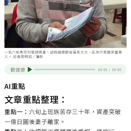
一名六旬男存到鉅額資產，卻因過度節省逼走太太，此為示意圖非當事
人。 記者劉明岩／攝影
聽健康
00:00
/
00:00
AI重點
文章重點整理：
重點一：
六旬上班族苦存三十年，資產突破
一億日圓後妻子離家。