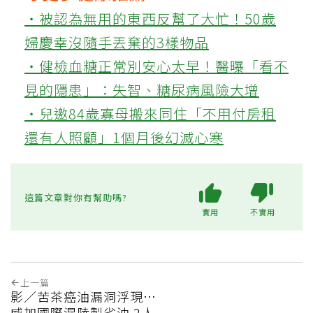
‧被認為無用的東西反幫了大忙！50歲
婦慶幸沒隨手丟棄的3樣物品
‧健檢血糖正常別安心太早！醫曝「看不
見的隱患」：失智、糖尿病風險大增
‧兒邀84歲寡母搬來同住「不用付房租
還有人照顧」1個月後幻滅心寒
這篇文章對你有幫助嗎?
實用
不實用
上一篇
影／苦茶癌油漏洞浮現…
威加國際混陸製劣油 2人