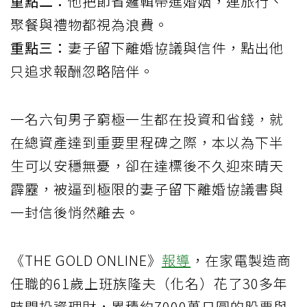
重點二：
他把節省邏輯帶進婚姻，連旅行、
聚餐與禮物都視為浪費。
重點三：
妻子留下離婚協議與信件，點出他
只追求報酬忽略陪伴。
一名六旬男子窮極一生都在投資和省錢，就
在總資產達到重要里程碑之際，本以為下半
生可以安穩無憂，卻在達標後不久迎來晴天
霹靂，被逼到極限的妻子留下離婚協議書與
一封信後悄然離去。
《THE GOLD ONLINE》
報導
，在家電製造商
任職的61歲上班族隆夫（化名）花了30多年
時間投資理財，累積約7000萬日圓的股票與