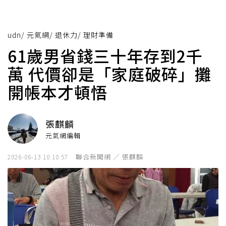
udn
/
元氣網
/
退休力
/
理財準備
61歲男省錢三十年存到2千
萬 代價卻是「家庭破碎」攤
開帳本才頓悟
張麒麟
元氣網編輯
聯合新聞網 ／ 張麒麟
2026-06-13 10:10:57