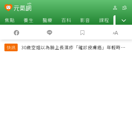
焦點
養生
醫療
百科
影音
課程
退休
30歲空姐以為臉上長濕疹「確診皮膚癌」年輕時一
快訊
習慣釀惡果超後悔