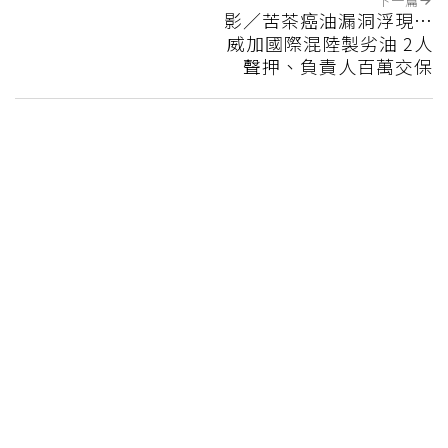
下一篇
影／苦茶癌油漏洞浮現…
威加國際混陸製劣油 2人
聲押、負責人百萬交保