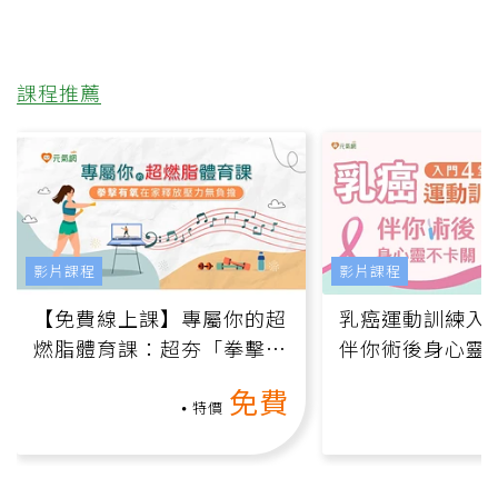
課程推薦
影片課程
影片課程
【免費線上課】專屬你的超
乳癌運動訓練入門
燃脂體育課：超夯「拳擊有
伴你術後身心靈
氧」高壓族在家釋放壓力無
上影音課）
免費
負擔
特價