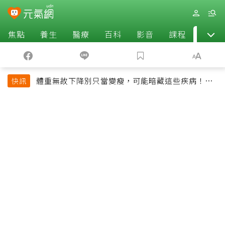
焦點
養生
醫療
百科
影音
課程
退休
體重無故下降別只當變瘦，可能暗藏這些疾病！醫
快訊
師告訴你什麼時候該就醫？