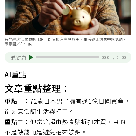
有些經濟無虞的退休族，即使擁有豐厚資產，生活卻比想像中還低調。
示意圖／AI生成
聽健康
00:00
/
00:00
AI重點
文章重點整理：
重點一：
72歲日本男子擁有逾1億日圓資產，
卻刻意低調生活與打工。
重點二：
他常等超市熟食貼折扣才買，目的
不是缺錢而是避免招來嫉妒。