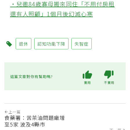
‧兒邀84歲寡母搬來同住「不用付房租
還有人照顧」1個月後幻滅心寒
退休
認知功能下降
失智症
這篇文章對你有幫助嗎?
實用
不實用
上一篇
食藥署：苦茶油問題廠增
至5家 波及4縣市