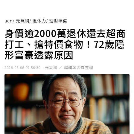
udn
/
元氣網
/
退休力
/
理財準備
身價逾2000萬退休還去超商
打工、搶特價食物！72歲隱
形富豪透露原因
元氣網 ／ 編輯葉姿岑整理
2026-06-06 09:56:30