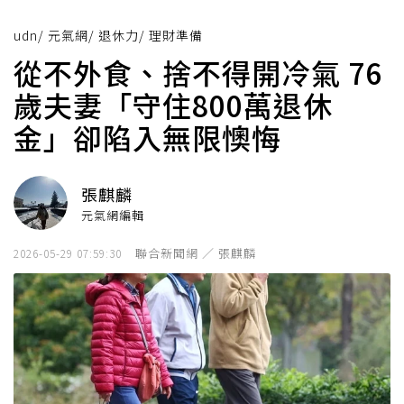
udn
/
元氣網
/
退休力
/
理財準備
從不外食、捨不得開冷氣 76
歲夫妻「守住800萬退休
金」卻陷入無限懊悔
張麒麟
元氣網編輯
聯合新聞網 ／ 張麒麟
2026-05-29 07:59:30