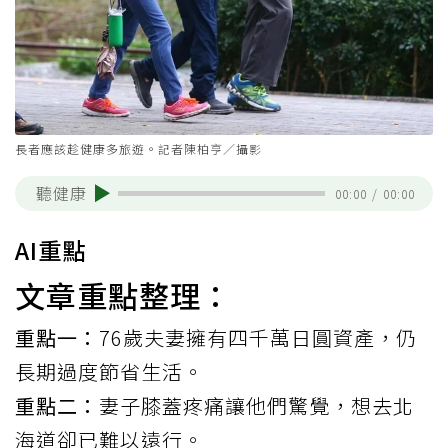
長者應該趁健康多旅遊。記者陳柏亨／攝影
聽健康
00:00
/
00:00
AI重點
文章重點整理：
重點一：
76歲夫妻擁有四千萬日圓資產，仍
長期過度節省生活。
重點二：
妻子膝蓋疼痛讓他們驚覺，想去北
海道卻已難以遠行。