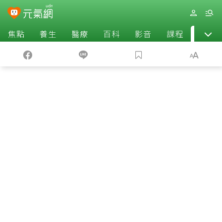
焦點
養生
醫療
百科
影音
課程
退休