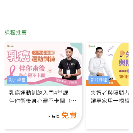
課程推薦
影片課程
影片課程
乳癌運動訓練入門4堂課 -
失智者與照顧者
伴你術後身心靈不卡關（線
讓專家用一根棍
上影音課）
何逆轉退化大腦
免費
課）
特價