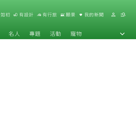
好如初
有設計
有行旅
願景
我的新聞
名人
專題
活動
寵物