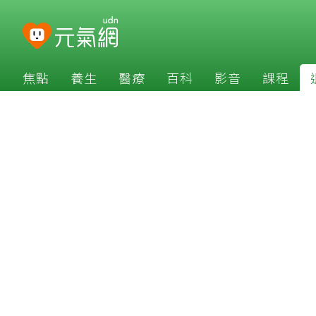
焦點
養生
醫療
百科
影音
課程