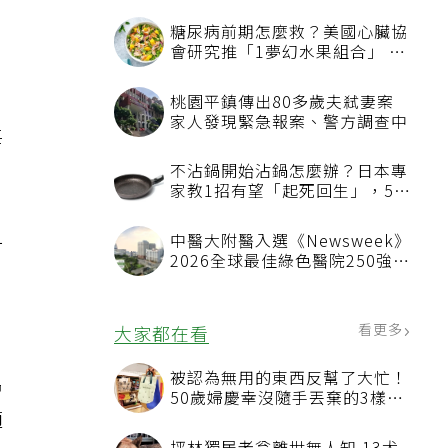
窘
糖尿病前期怎麼救？美國心臟協
會研究推「1夢幻水果組合」 酪
梨加它改善血管功能
、
桃園平鎮傳出80多歲夫弒妻案
家人發現緊急報案、警方調查中
每
不沾鍋開始沾鍋怎麼辦？日本專
家教1招有望「起死回生」，5情
況該換新
一
中醫大附醫入選《Newsweek》
2026全球最佳綠色醫院250強
家
首屆評選即入榜 全台僅兩院獲
選 四葉績效指標居台灣最佳
看更多
大家都在看
被認為無用的東西反幫了大忙！
昂
50歲婦慶幸沒隨手丟棄的3樣物
適
品