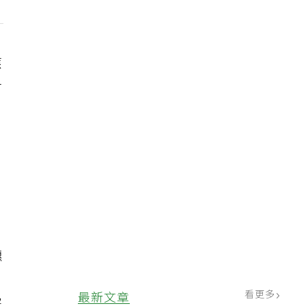
應
付
穗
看更多
最新文章