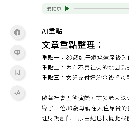
聽健康
AI重點
文章重點整理：
重點一：
80歲紀子繼承遺產後
重點二：
內向不善社交的她因活
重點三：
女兒支付違約金後將母
隨著社會型態演變，許多老人退
導了一位80歲母親在入住昂貴
理財規劃師三原由紀也根據此案