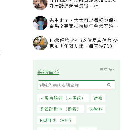
坪林獨居老翁離世無人知 13犬
守屋護遺體伴最後一程
先生走了，太太可以續領勞保年
繼
金嗎？專家揭遺屬年金怎麼領，
看順位還要看資格
15歲經營之神3.9億暴富落幕 麥
克風少年蘇友謙：每天領700元
輩
過日子
看更多
疾病百科
大腸直腸癌（大腸癌）
痔瘡
骨質疏鬆症（骨鬆）
失智症
B型肝炎（B肝）