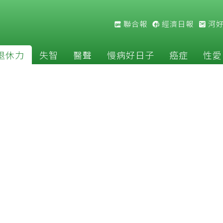
聯合報
經濟日報
河
退休力
失智
醫聲
慢病好日子
癌症
性愛