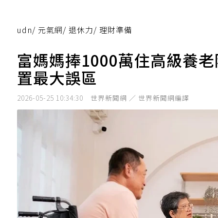
udn
/
元氣網
/
退休力
/
理財準備
富媽媽捧1000萬住高級養
置最大誤區
2026-05-25 10:34:30
世界新聞網 ／ 世界新聞網編譯