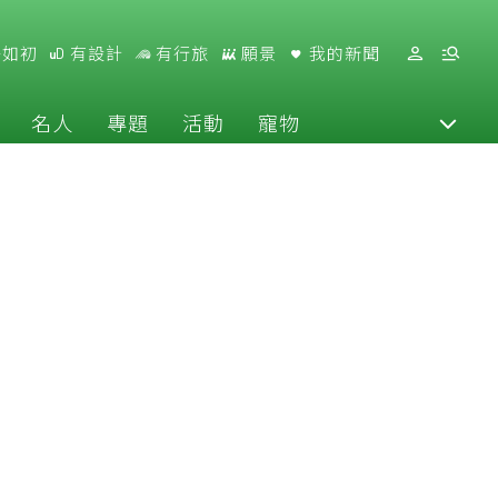
好如初
有設計
有行旅
願景
我的新聞
名人
專題
活動
寵物