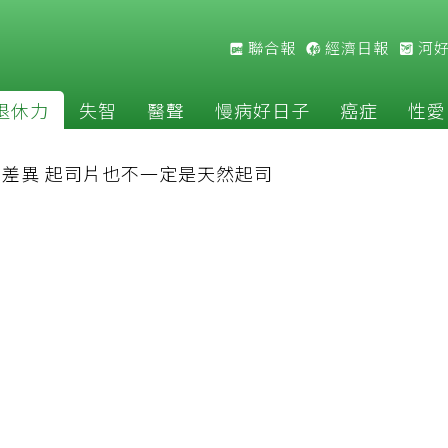
聯合報
經濟日報
河
退休力
失智
醫聲
慢病好日子
癌症
性愛
差異 起司片也不一定是天然起司