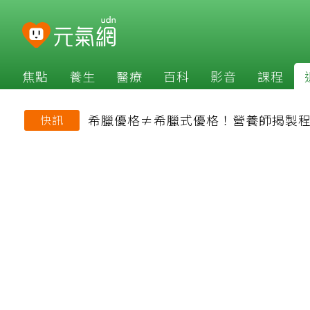
焦點
養生
醫療
百科
影音
課程
希臘優格≠希臘式優格！營養師揭製程
快訊