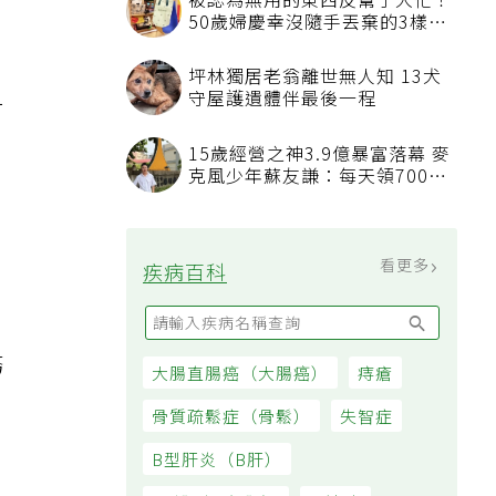
被認為無用的東西反幫了大忙！
50歲婦慶幸沒隨手丟棄的3樣物
品
坪林獨居老翁離世無人知 13犬
守屋護遺體伴最後一程
一
15歲經營之神3.9億暴富落幕 麥
克風少年蘇友謙：每天領700元
過日子
看更多
疾病百科
務
大腸直腸癌（大腸癌）
痔瘡
骨質疏鬆症（骨鬆）
失智症
B型肝炎（B肝）