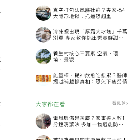
悔
真空打包法風靡社群？專家揭4
大隱形地獄：托運恐超重
冷凍蝦出現「厚霜大冰塊」千萬
別買 專家教你挑出緊實鮮甜蝦
子
養生村核心三要素 空氣、環
或
境、景觀
價
能量棒、提神飲愈吃愈累？醫師
揭越補越慘真相：恐欠下疲勞債
你
看更多
大家都在看
，
電風扇滿是灰塵？家事達人教1
需
分鐘清潔法 多加一物還能防髒
汙附著