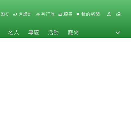
好如初
有設計
有行旅
願景
我的新聞
名人
專題
活動
寵物