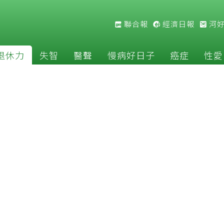
聯合報
經濟日報
河
退休力
失智
醫聲
慢病好日子
癌症
性愛