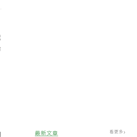
，
還
始
，
看更多
最新文章