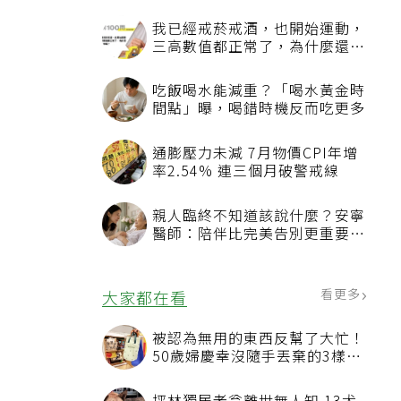
問
我已經戒菸戒酒，也開始運動，
三高數值都正常了，為什麼還不
能停藥？
吃飯喝水能減重？「喝水黃金時
間點」曝，喝錯時機反而吃更多
通膨壓力未減 7月物價CPI年增
率2.54% 連三個月破警戒線
親人臨終不知道該說什麼？安寧
醫師：陪伴比完美告別更重要，
4句話值得及早說出口
看更多
大家都在看
被認為無用的東西反幫了大忙！
50歲婦慶幸沒隨手丟棄的3樣物
品