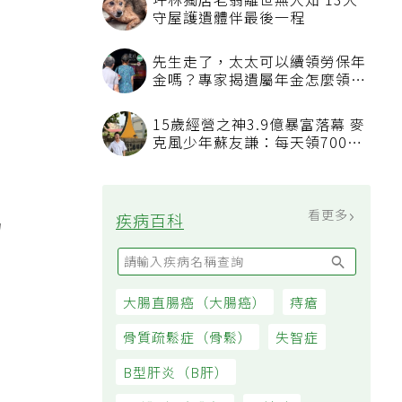
坪林獨居老翁離世無人知 13犬
守屋護遺體伴最後一程
先生走了，太太可以續領勞保年
金嗎？專家揭遺屬年金怎麼領，
看順位還要看資格
15歲經營之神3.9億暴富落幕 麥
克風少年蘇友謙：每天領700元
過日子
看更多
疾病百科
力
大腸直腸癌（大腸癌）
痔瘡
骨質疏鬆症（骨鬆）
失智症
B型肝炎（B肝）