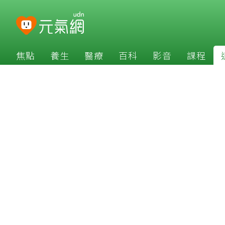
焦點
養生
醫療
百科
影音
課程