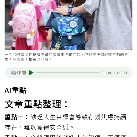
一名40多歲女性擁有不錯的家庭年收和存款，但她無法擺脫錢不夠的焦
慮。示意圖。報系資料照。
聽健康
00:00
/
00:00
AI重點
文章重點整理：
重點一：
缺乏人生目標會導致存錢焦慮持續
存在，難以獲得安全感。