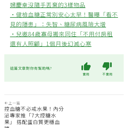
金錢的第一種角色是購買安心感的工具，第
二種角色則是拓展人生可能性的資源，後者
能提升人生的豐富程度，應更被重視。
💪更多健康推薦
‧被認為無用的東西反幫了大忙！50歲
婦慶幸沒隨手丟棄的3樣物品
‧健檢血糖正常別安心太早！醫曝「看不
見的隱患」：失智、糖尿病風險大增
‧兒邀84歲寡母搬來同住「不用付房租
還有人照顧」1個月後幻滅心寒