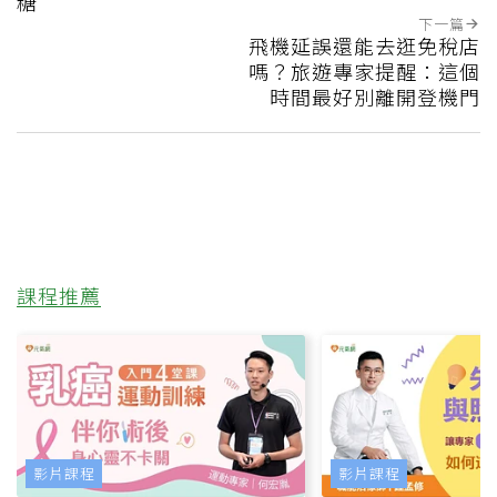
這篇文章對你有幫助嗎?
實用
不實用
上一篇
控血糖不必戒水果！內分
泌專家推「7大控糖水
果」 搭配蛋白質更穩血
糖
下一篇
飛機延誤還能去逛免稅店
嗎？旅遊專家提醒：這個
時間最好別離開登機門