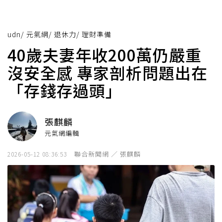
udn
/
元氣網
/
退休力
/
理財準備
40歲夫妻年收200萬仍嚴重
沒安全感 專家剖析問題出在
「存錢存過頭」
張麒麟
元氣網編輯
聯合新聞網 ／ 張麒麟
2026-05-12 08:36:53