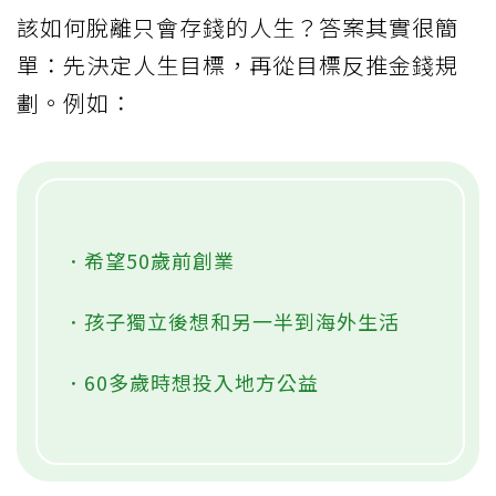
如果過度偏重儲蓄，某種程度上也可能壓縮
未來的人生選項。很多人年輕時捨不得花
錢，錯過真正想做的事，等到年紀大了才後
悔，這同樣也是錯誤使用金錢的一種結果。
從人生目標反推「金錢藍圖」
該如何脫離只會存錢的人生？答案其實很簡
單：先決定人生目標，再從目標反推金錢規
劃。例如：