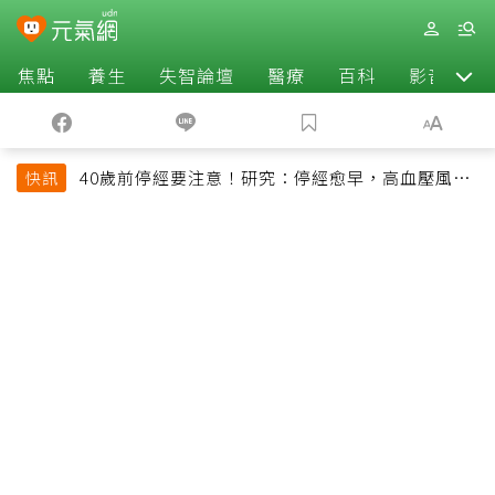
焦點
養生
失智論壇
醫療
百科
影音
40歲前停經要注意！研究：停經愈早，高血壓風險
快訊
恐增加