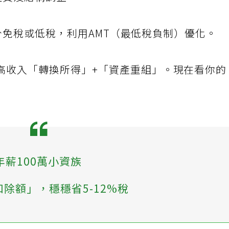
性質及結構調整。
分免稅或低稅，利用AMT（最低稅負制）優化。
高收入「轉換所得」+「資產重組」。現在看你的
年薪100萬小資族
除額」，穩穩省5-12%稅