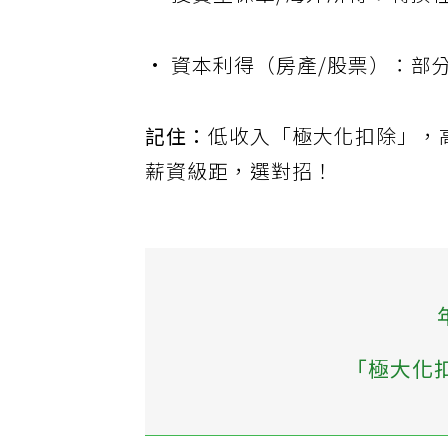
• 投資型保單/海外所得：轉換
• 資本利得（房產/股票）：部
記住：
低收入「極大化扣除」，
薪資級距，選對招！
「極大化扣