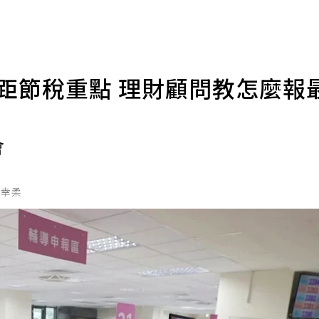
級距節稅重點 理財顧問教怎麼報
會
吳幸柔