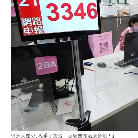
很多人在5月稅季才驚覺「怎麼要繳這麼多錢！」