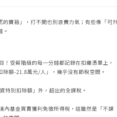
死的寶箱」，打不開也別浪費力氣；有些像「可
錢。
項目！受薪階級的每一分錢都記錄在扣繳憑單上，
除額-21.8萬元/人」，幾乎沒有節稅空間。
投資特別扣除額」外，超出的全課稅。
灣境內基金買賣獲利免徵所得稅，這雖然是「不課