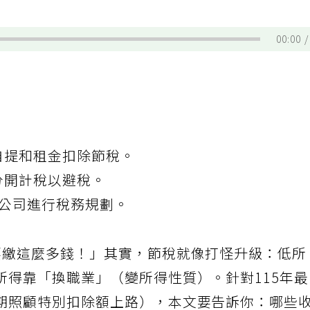
00:00
自提和租金扣除節稅。
分開計稅以避稅。
股公司進行稅務規劃。
要繳這麼多錢！」其實，節稅就像打怪升級：低所
所得靠「換職業」（變所得性質）。針對115年
期照顧特別扣除額上路），本文要告訴你：哪些