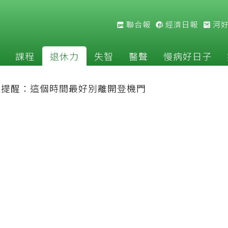
聯合報
經濟日報
河
課程
退休力
失智
醫聲
慢病好日子
家提醒：這個時間最好別離開登機門