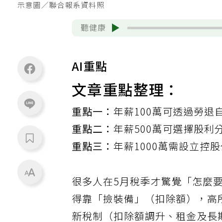
示意圖／聯合報系資料照
聽健康
AI重點
文章重點整理：
重點一：
年薪100萬可透過勞退
重點二：
年薪500萬可選擇股利
重點三：
年薪1000萬需設立控
很多人在5月稅季才驚覺「怎麼
得靠「撿裝備」（扣除額），高
新稅制（扣除額調升、租金及長