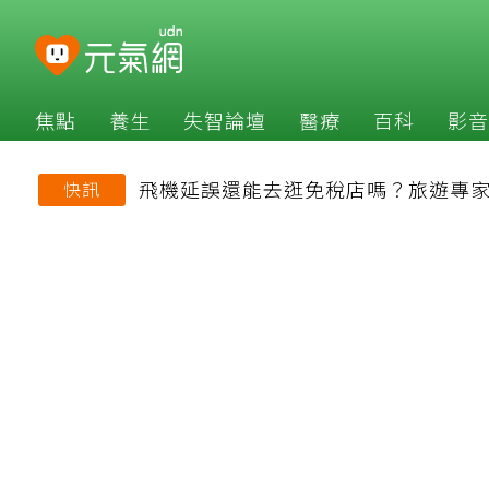
焦點
養生
失智論壇
醫療
百科
影音
飛機延誤還能去逛免稅店嗎？旅遊專
快訊