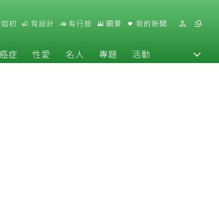
好如初
有設計
有行旅
願景
我的新聞
癌症
性愛
名人
專題
活動