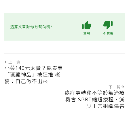
這篇文章對你有幫助嗎?
實用
不實用
上一篇
小菜140元太貴？鼎泰豐
「隱藏神品」被狂推 老
饕：自己做不出來
下一篇
癌症寡轉移不等於無治療
機會 SBRT縮短療程、減
少正常組織傷害