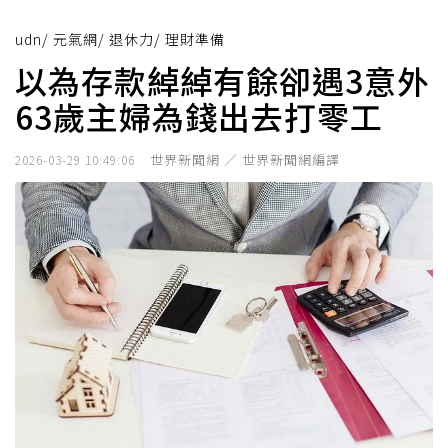
udn
/
元氣網
/
退休力
/
理財準備
以為存款綽綽有餘卻遇3意外
63歲主婦為錢出去打零工
世界新聞網 ／ 世界新聞網編譯
2026-03-29 10:49:06