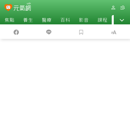
焦點
養生
醫療
百科
影音
課程
退休