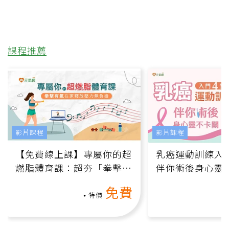
課程推薦
影片課程
影片課程
【免費線上課】專屬你的超
乳癌運動訓練入門
燃脂體育課：超夯「拳擊有
伴你術後身心靈
氧」高壓族在家釋放壓力無
上影音課）
免費
負擔
特價