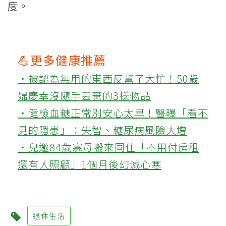
度。
💪更多健康推薦
‧被認為無用的東西反幫了大忙！50歲
婦慶幸沒隨手丟棄的3樣物品
‧健檢血糖正常別安心太早！醫曝「看不
見的隱患」：失智、糖尿病風險大增
‧兒邀84歲寡母搬來同住「不用付房租
還有人照顧」1個月後幻滅心寒
退休生活