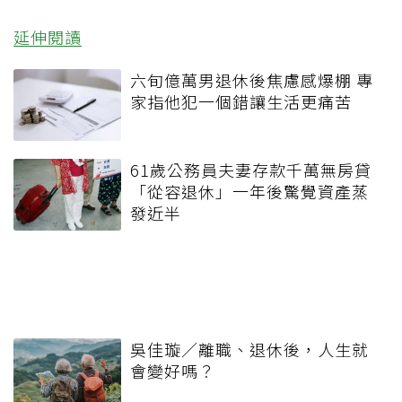
延伸閱讀
六旬億萬男退休後焦慮感爆棚 專
家指他犯一個錯讓生活更痛苦
61歲公務員夫妻存款千萬無房貸
「從容退休」一年後驚覺資產蒸
發近半
吳佳璇／離職、退休後，人生就
會變好嗎？