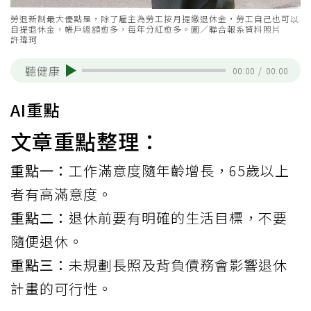
勞退新制最大優點是，除了雇主為勞工按月提繳退休金，勞工自己也可以
自提退休金，帳戶總額愈多，每年分紅愈多。圖／聯合報系資料照片
許瑋珂
聽健康
00:00
/
00:00
AI重點
文章重點整理：
重點一：
工作滿意度隨年齡增長，65歲以上
者有高滿意度。
重點二：
退休前要有明確的生活目標，不要
隨便退休。
重點三：
未規劃長照及背負債務會影響退休
計畫的可行性。