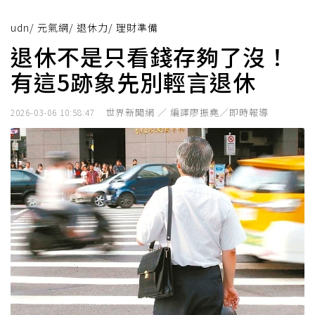
udn
/
元氣網
/
退休力
/
理財準備
退休不是只看錢存夠了沒！
有這5跡象先別輕言退休
世界新聞網 ／ 編譯廖振堯／即時報導
2026-03-06 10:58:47