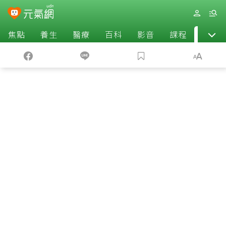
焦點
養生
醫療
百科
影音
課程
退休