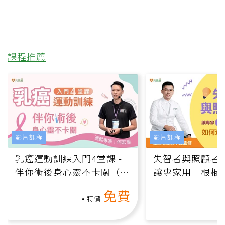
課程推薦
影片課程
影片課程
乳癌運動訓練入門4堂課 -
失智者與照顧者
伴你術後身心靈不卡關（線
讓專家用一根棍
上影音課）
何逆轉退化大腦
免費
課）
特價