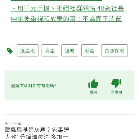
‧用千元手機、拒絕社群網站 48歲社長
中年後重視和放棄的事：不為面子消費
遺產稅
資產
遺囑
財產
長照保險
這篇文章對你有幫助嗎?
實用
不實用
上一篇
電風扇滿是灰塵？家事達
人教1分鐘清潔法 多加一