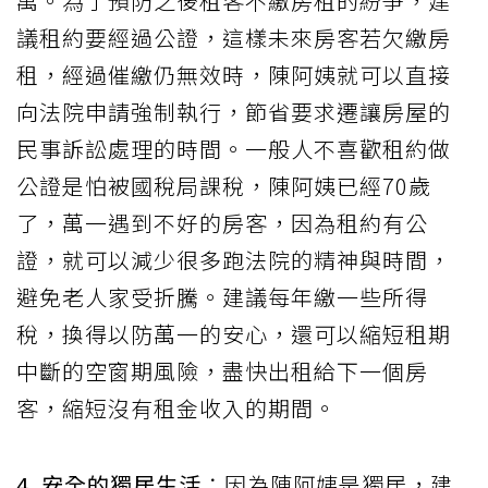
萬。為了預防之後租客不繳房租的紛爭，建
議租約要經過公證，這樣未來房客若欠繳房
租，經過催繳仍無效時，陳阿姨就可以直接
向法院申請強制執行，節省要求遷讓房屋的
民事訴訟處理的時間。一般人不喜歡租約做
公證是怕被國稅局課稅，陳阿姨已經70歲
了，萬一遇到不好的房客，因為租約有公
證，就可以減少很多跑法院的精神與時間，
避免老人家受折騰。建議每年繳一些所得
稅，換得以防萬一的安心，還可以縮短租期
中斷的空窗期風險，盡快出租給下一個房
客，縮短沒有租金收入的期間。
4. 安全的獨居生活
：因為陳阿姨是獨居，建