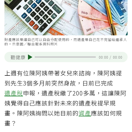
財產應該是讓自己可以自由分配使用的，而遺產是自己花不完留給繼承人
的。示意圖／聯合報系資料照片
聽健康
00:00
/
00:00
上週有位陳阿姨帶著女兒來諮詢，陳阿姨提
到先生3個多月前突然身故，日前已完成
遺產稅
申報，遺產稅繳了200多萬，這讓陳阿
姨覺得自己應該針對未來的遺產稅提早規
畫。陳阿姨詢問以她目前的
資產
應該如何規
畫？