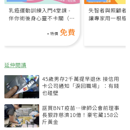
乳癌運動訓練入門4堂課 -
失智者與照顧者
伴你術後身心靈不卡關（線
讓專家用一根棍
上影音課）
何逆轉退化大腦
免費
課）
特價
延伸閱讀
45歲男存2千萬提早退休 接信用
卡公司通知「淚回職場」：有錢
也碰壁
誆買BNT疫苗…律師公會前理事
長狠詐慈濟10億！豪宅藏158公
斤黃金