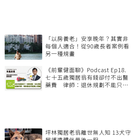
「以房養老」安享晚年？其實非
每個人適合！從90歲長者案例看
另一種規畫
《前輩健面聊》Podcast Ep18.
七十五歲獨居翁有錢卻付不出醫
藥費 律師：退休規劃不能只有
錢，更要布局「人」與「機制」
坪林獨居老翁離世無人知 13犬守
屋護遺體伴最後一程