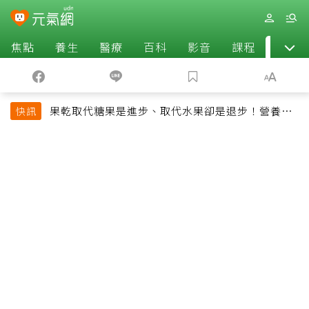
焦點
養生
醫療
百科
影音
課程
退休
果乾取代糖果是進步、取代水果卻是退步！營養師
快訊
揭果乾堅果常見健康陷阱