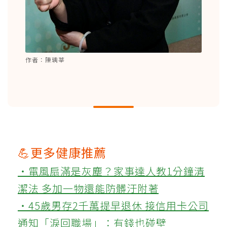
作者：陳瑀莘
💪更多健康推薦
‧電風扇滿是灰塵？家事達人教1分鐘清
潔法 多加一物還能防髒汙附著
‧45歲男存2千萬提早退休 接信用卡公司
通知「淚回職場」：有錢也碰壁