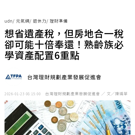
udn
/
元氣網
/
退休力
/
理財準備
想省遺產稅，但房地合一稅
卻可能十倍奉還！熟齡族必
學資產配置6重點
台灣理財規劃產業發展促進會
台灣理財規劃產業發展促進會 ／ 文／陳瑀莘
2026-01-23 08:15:00