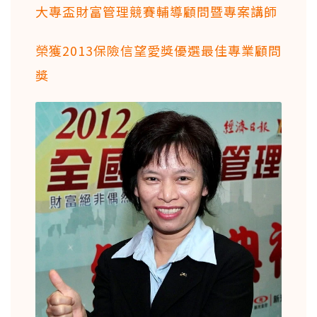
大專盃財富管理競賽輔導顧問暨專案講師
榮獲2013保險信望愛獎優選最佳專業顧問
獎