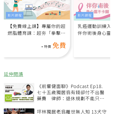
影片課程
影片課程
【免費線上課】專屬你的超
乳癌運動訓練入門
燃脂體育課：超夯「拳擊有
伴你術後身心靈
氧」高壓族在家釋放壓力無
上影音課）
免費
負擔
特價
延伸閱讀
《前輩健面聊》Podcast Ep18.
七十五歲獨居翁有錢卻付不出醫
藥費 律師：退休規劃不能只有
錢，更要布局「人」與「機制」
坪林獨居老翁離世無人知 13犬守