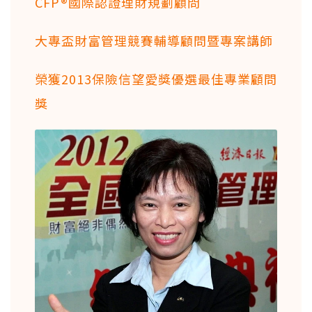
CFP®國際認證理財規劃顧問
大專盃財富管理競賽輔導顧問暨專案講師
榮獲2013保險信望愛獎優選最佳專業顧問
獎