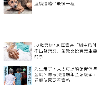
屋護遺體伴最後一程
52歲男擁700萬資產「腦中風付
不出醫藥費」驚覺比投資更重要
的事
先生走了，太太可以續領勞保年
金嗎？專家揭遺屬年金怎麼領，
看順位還要看資格