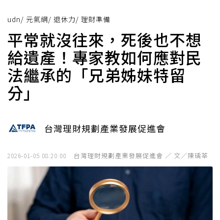
udn
/
元氣網
/
退休力
/
理財準備
平常就沒往來，死後也不想
給遺產！專家教如何應對民
法繼承的「兄弟姊妹特留
分」
台灣理財規劃產業發展促進會
台灣理財規劃產業發展促進會 ／ 文／陳瑀莘
2026-01-05 08:20:00