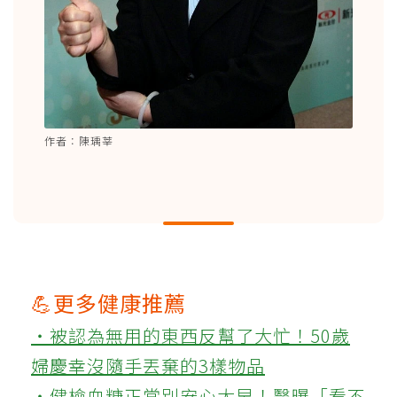
作者：陳瑀莘
💪更多健康推薦
‧被認為無用的東西反幫了大忙！50歲
婦慶幸沒隨手丟棄的3樣物品
‧健檢血糖正常別安心太早！醫曝「看不