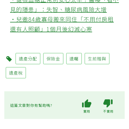
見的隱患」：失智、糖尿病風險大增
‧兒邀84歲寡母搬來同住「不用付房租
還有人照顧」1個月後幻滅心寒
遺產分配
保險金
遺囑
生前贈與
遺產稅
這篇文章對你有幫助嗎?
實用
不實用