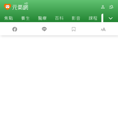
焦點
養生
醫療
百科
影音
課程
退休