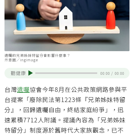
遺囑的兄弟姊妹特留分會影響什麼事？
示意圖／ingimage
聽健康
00:00
/
00:00
台灣
遺囑
協會今年8月在公共政策網路參與平
台提案「廢除民法第1223條『兄弟姊妹特留
分』，回歸遺囑自由，終結家庭紛爭」，迅
速累積7712人附議。提議內容為「兄弟姊妹
特留分」制度源於舊時代大家族觀念，已不