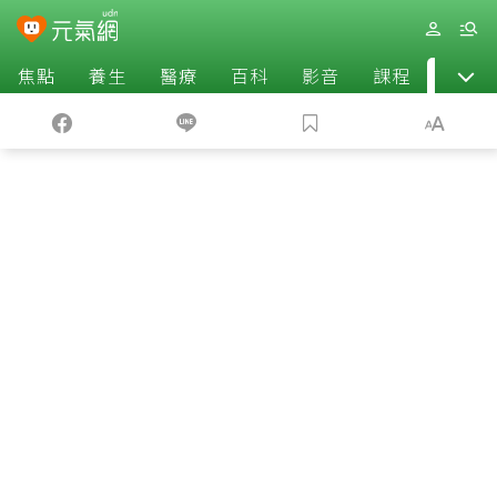
焦點
養生
醫療
百科
影音
課程
退休