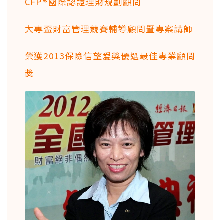
CFP®國際認證理財規劃顧問
大專盃財富管理競賽輔導顧問暨專案講師
榮獲2013保險信望愛獎優選最佳專業顧問
獎