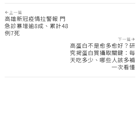
上一篇
高雄新冠疫情拉警報 門
急診暴增逾8成、累計48
例7死
下一篇
高蛋白不是愈多愈好？研
究揭蛋白質攝取關鍵：每
天吃多少、哪些人該多補
一次看懂