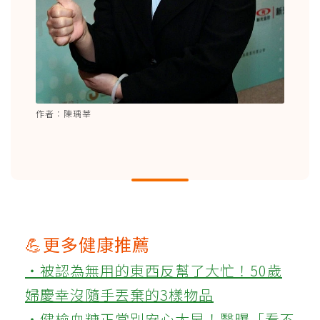
作者：陳瑀莘
💪更多健康推薦
‧被認為無用的東西反幫了大忙！50歲
婦慶幸沒隨手丟棄的3樣物品
‧健檢血糖正常別安心太早！醫曝「看不