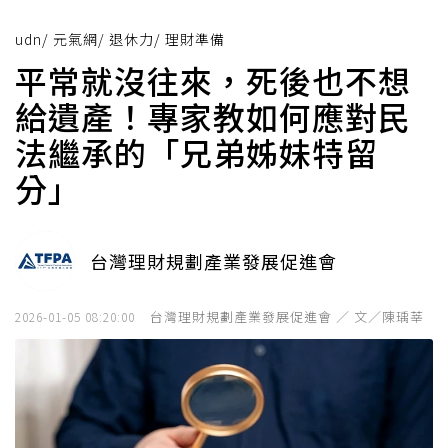
udn
/
元氣網
/
退休力
/
理財準備
平常就沒往來，死後也不想
給遺產！專家教如何應對民
法繼承的「兄弟姊妹特留
分」
台灣理財規劃產業發展促進會
台灣理財規劃產業發展促進會 ／ 文／陳瑀莘
2026-01-05 08:20:00