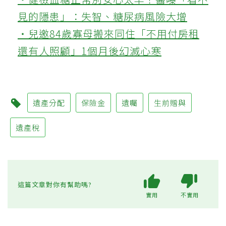
見的隱患」：失智、糖尿病風險大增
‧兒邀84歲寡母搬來同住「不用付房租
還有人照顧」1個月後幻滅心寒
遺產分配
保險金
遺囑
生前贈與
遺產稅
這篇文章對你有幫助嗎?
實用
不實用