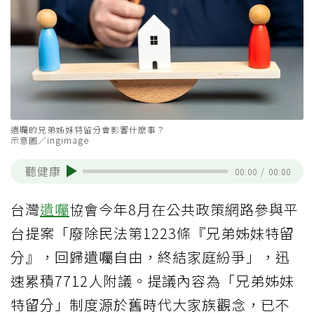
遺囑的兄弟姊妹特留分會影響什麼事？
示意圖／ingimage
聽健康
00:00
/
00:00
台灣
遺囑
協會今年8月在公共政策網路參與平
台提案「廢除民法第1223條『兄弟姊妹特留
分』，回歸遺囑自由，終結家庭紛爭」，迅
速累積7712人附議。提議內容為「兄弟姊妹
特留分」制度源於舊時代大家族觀念，已不