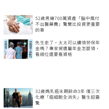
52歲男擁700萬資產「腦中風付
不出醫藥費」驚覺比投資更重要
的事
先生走了，太太可以續領勞保年
金嗎？專家揭遺屬年金怎麼領，
看順位還要看資格
32歲媽乳癌末期餘命3年 僅三次
化療「癌細胞全消失」醫生超震
驚