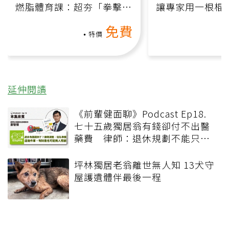
燃脂體育課：超夯「拳擊有
讓專家用一根棍
氧」高壓族在家釋放壓力無
何逆轉退化大腦
免費
負擔
課）
特價
延伸閱讀
《前輩健面聊》Podcast Ep18.
七十五歲獨居翁有錢卻付不出醫
藥費 律師：退休規劃不能只有
錢，更要布局「人」與「機制」
坪林獨居老翁離世無人知 13犬守
屋護遺體伴最後一程