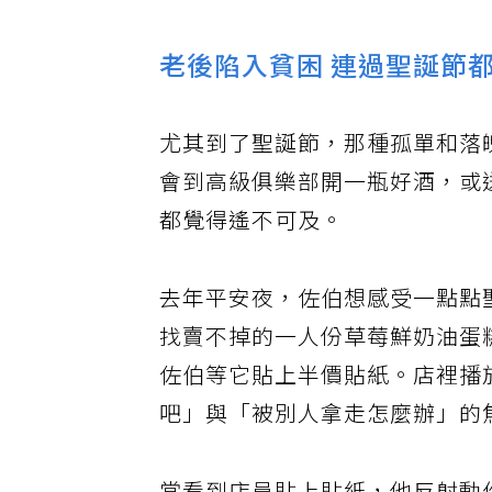
老後陷入貧困 連過聖誕節
尤其到了聖誕節，那種孤單和落
會到高級俱樂部開一瓶好酒，或
都覺得遙不可及。
去年平安夜，佐伯想感受一點點
找賣不掉的一人份草莓鮮奶油蛋糕
佐伯等它貼上半價貼紙。店裡播
吧」與「被別人拿走怎麼辦」的