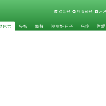
聯合報
經濟日報
河
退休力
失智
醫聲
慢病好日子
癌症
性愛