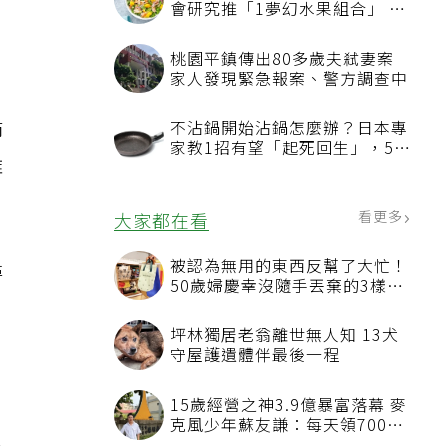
節
雞
尋
，