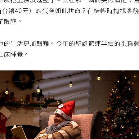
作般把蛋糕放進籃子。就在那一瞬間突然清醒：
新台幣40元）的蛋糕如此拼命？在結帳時掏找零
了眼眶。
他的生活更加艱難。今年的聖誕節連半價的蛋糕
上床睡覺。