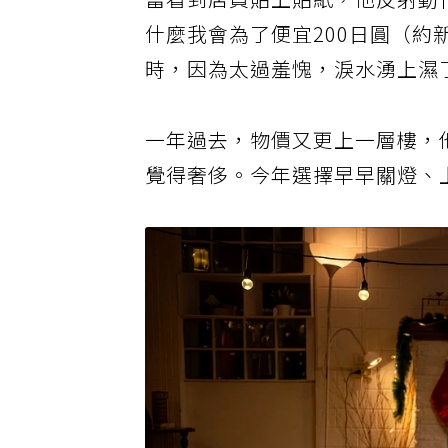
當看到店員貼上貼紙，他反射動
什麼我會為了便宜200日圓（約
時，因為太過羞愧，淚水湧上濕
一年過去，物價又更上一層樓，
覺得奢侈。今年選擇早早關燈、