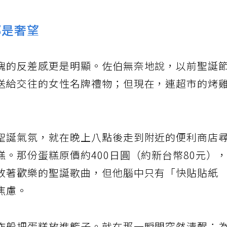
都是奢望
魄的反差感更是明顯。佐伯無奈地說，以前聖誕
送給交往的女性名牌禮物；但現在，連超市的烤
聖誕氣氛，就在晚上八點後走到附近的便利商店
。那份蛋糕原價約400日圓（約新台幣80元）
放著歡樂的聖誕歌曲，但他腦中只有「快貼貼紙
焦慮。