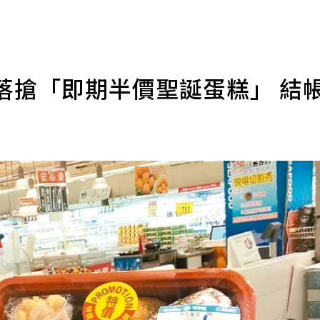
淪落搶「即期半價聖誕蛋糕」 結