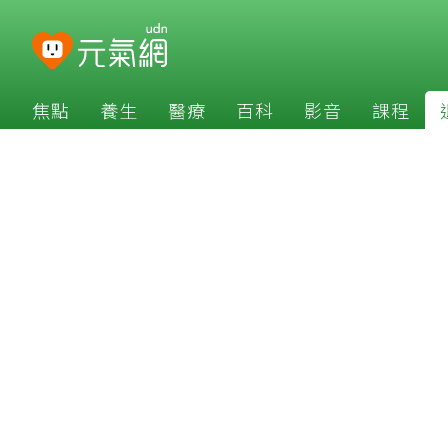
焦點
養生
醫療
百科
影音
課程