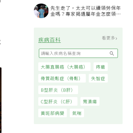
為
錢
就