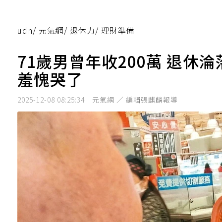
udn
/
元氣網
/
退休力
/
理財準備
71歲男曾年收200萬 退休
羞愧哭了
2025-12-08 08:25:34
元氣網 ／ 編輯張麒麟報導