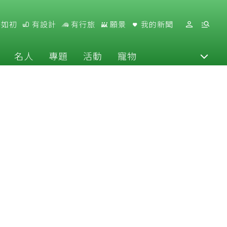
好如初
有設計
有行旅
願景
我的新聞
名人
專題
活動
寵物