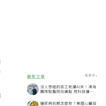
輕
退
慣