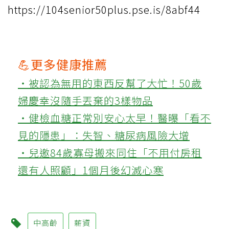
https://104senior50plus.pse.is/8abf44
💪更多健康推薦
‧被認為無用的東西反幫了大忙！50歲
婦慶幸沒隨手丟棄的3樣物品
‧健檢血糖正常別安心太早！醫曝「看不
見的隱患」：失智、糖尿病風險大增
‧兒邀84歲寡母搬來同住「不用付房租
還有人照顧」1個月後幻滅心寒
中高齡
薪資