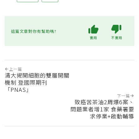
這篇文章對你有幫助嗎?
實用
不實用
上一篇
清大揭開細胞的雙層開關
機制 登國際期刊
「PNAS」
下一篇
致癌苦茶油2周爆6案、
問題業者增1家 食藥署要
求停業+啟動輔導