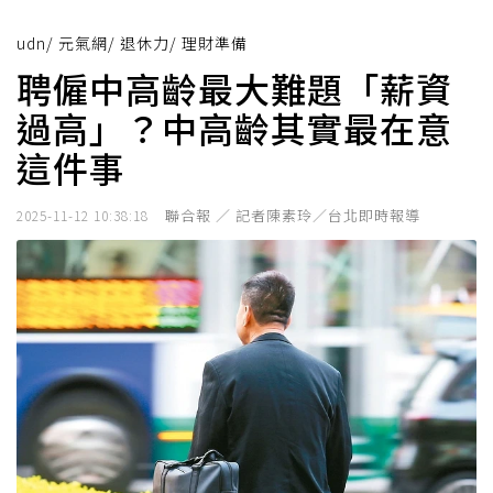
udn
/
元氣網
/
退休力
/
理財準備
聘僱中高齡最大難題「薪資
過高」？中高齡其實最在意
這件事
聯合報 ／ 記者陳素玲／台北即時報導
2025-11-12 10:38:18