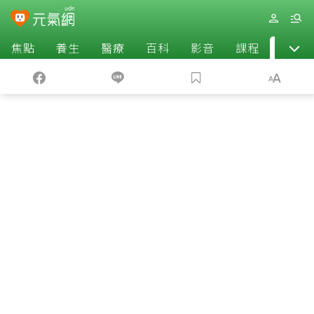
焦點
養生
醫療
百科
影音
課程
退休