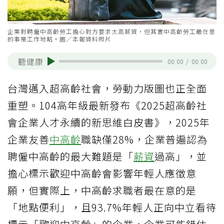
企業對聘僱中高齡勞工擔心對方要求太高薪資，但其實中高齡勞工最在意
的事是工作地點。圖／本報資料照片
聽健康
00:00
/
00:00
台灣邁入超高齡社會，勞動力版圖也正全面
重塑。104高年級最新發布《2025超高齡社
會企業人才永續的新思維白皮書》，2025年
企業友善
中高齡
職缺僅28%，企業普遍認為
聘僱中高齡的最大難題是「
薪資
過高」，並
擔心標示歡迎中高齡會影響年輕人應徵意
願，但實際上，中高齡求職者最在意的是
「地點便利」，且93.7%年輕人正向中立看待