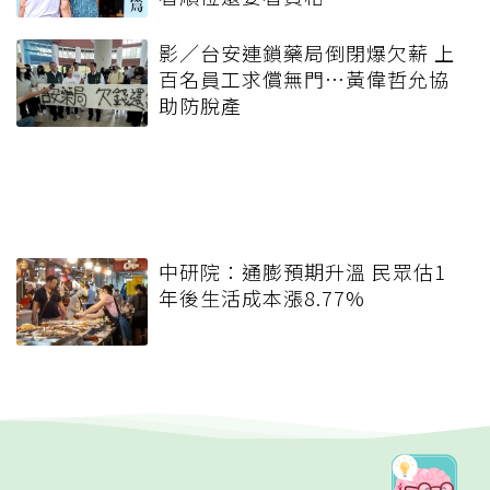
影／台安連鎖藥局倒閉爆欠薪 上
百名員工求償無門…黃偉哲允協
助防脫產
中研院：通膨預期升溫 民眾估1
年後生活成本漲8.77%