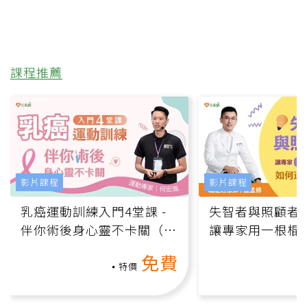
課程推薦
影片課程
影片課程
乳癌運動訓練入門4堂課 -
失智者與照顧者
伴你術後身心靈不卡關（線
讓專家用一根棍
上影音課）
何逆轉退化大腦
免費
課）
特價