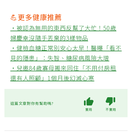
💪更多健康推薦
‧被認為無用的東西反幫了大忙！50歲
婦慶幸沒隨手丟棄的3樣物品
‧健檢血糖正常別安心太早！醫曝「看不
見的隱患」：失智、糖尿病風險大增
‧兒邀84歲寡母搬來同住「不用付房租
還有人照顧」1個月後幻滅心寒
這篇文章對你有幫助嗎?
實用
不實用