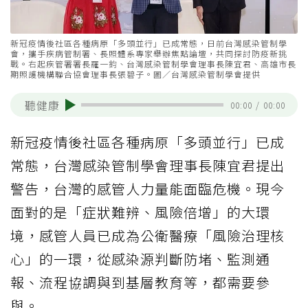
新冠疫情後社區各種病原「多頭並行」已成常態，日前台灣感染管制學
會，攜手疾病管制署、長照體系專家舉辦焦點論壇，共同探討防疫新挑
戰。右起疾管署署長羅一鈞、台灣感染管制學會理事長陳宜君、高雄市長
期照護機構聯合協會理事長張碧子。圖／台灣感染管制學會提供
聽健康
00:00
/
00:00
新冠疫情後社區各種病原「多頭並行」已成
常態，台灣感染管制學會理事長陳宜君提出
警告，台灣的感管人力量能面臨危機。現今
面對的是「症狀難辨、風險倍增」的大環
境，感管人員已成為公衛醫療「風險治理核
心」的一環，從感染源判斷防堵、監測通
報、流程協調與到基層教育等，都需要參
與。