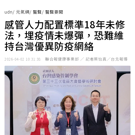
udn
/
元氣網
/
醫聲
/
醫聲要聞
感管人力配置標準18年未修
法，埋疫情未爆彈，恐難維
持台灣優異防疫網絡
聯合報健康事業部 ／ 記者蔡怡真／台北報導
2026-04-02 10:31:38