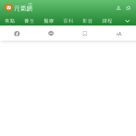
焦點
養生
醫療
百科
影音
課程
退休