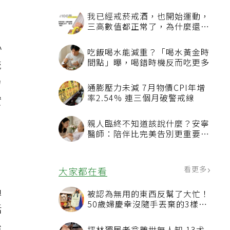
我已經戒菸戒酒，也開始運動，
三高數值都正常了，為什麼還不
能停藥？
小
吃飯喝水能減重？「喝水黃金時
間點」曝，喝錯時機反而吃更多
統
力
通膨壓力未減 7月物價CPI年增
率2.54% 連三個月破警戒線
實
親人臨終不知道該說什麼？安寧
醫師：陪伴比完美告別更重要，
4句話值得及早說出口
看更多
大家都在看
過
被認為無用的東西反幫了大忙！
50歲婦慶幸沒隨手丟棄的3樣物
括
品