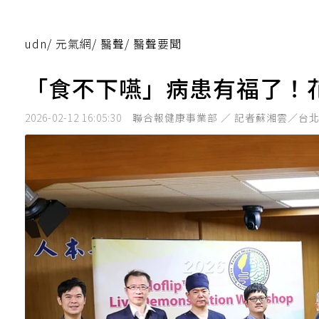
udn
/
元氣網
/
醫聲
/
醫聲要聞
「食不下嚥」病患有福了！
2026-02-12 16:05:30
聯合報健康事業部 ／ 記者蘇湘雲／台