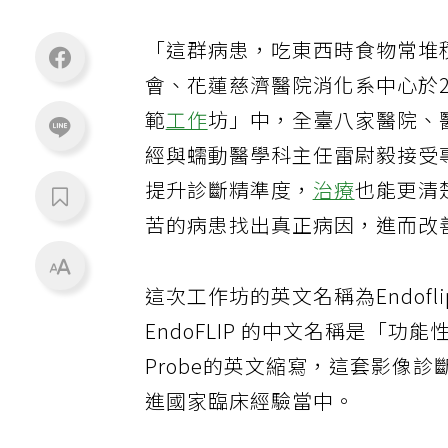
「這群病患，吃東西時食物常堆
會、花蓮慈濟醫院消化系中心於2月
範
工作
坊」中，全臺八家醫院、
經與蠕動醫學科主任雷尉毅接受
提升診斷精準度，
治療
也能更清
苦的病患找出真正病因，進而改
這次工作坊的英文名稱為Endoflip Li
EndoFLIP 的中文名稱是「功能性管
Probe的英文縮寫，這套影像
進國家臨床經驗當中。