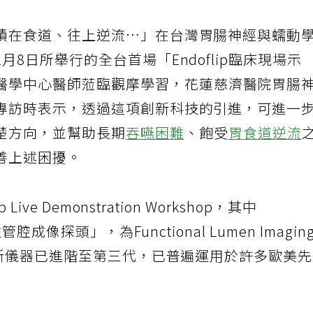
積在食道、往上逆流…」在台灣胃腸神經與蠕動
8日所舉行的全台首場「Endoflip臨床現場示
醫學中心醫師蒞臨觀摩學習，花蓮慈濟醫院胃腸
專訪時表示，透過這項創新科技的引進，可進一
楚方向，並幫助長期
吞嚥困難
、飽受
胃食道逆流
善上述困擾。
ve Demonstration Workshop，其中
腔成像探頭」，為Functional Lumen Imagin
診斷儀器已進階至第三代，已普遍運用於許多歐美