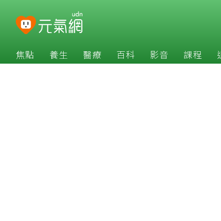
焦點
養生
醫療
百科
影音
課程