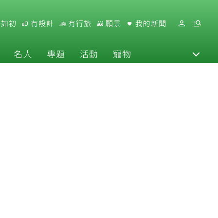
好如初
有設計
有行旅
願景
我的新聞
名人
專題
活動
寵物