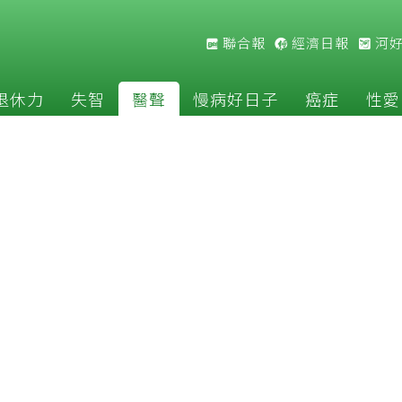
聯合報
經濟日報
河
退休力
失智
醫聲
慢病好日子
癌症
性愛