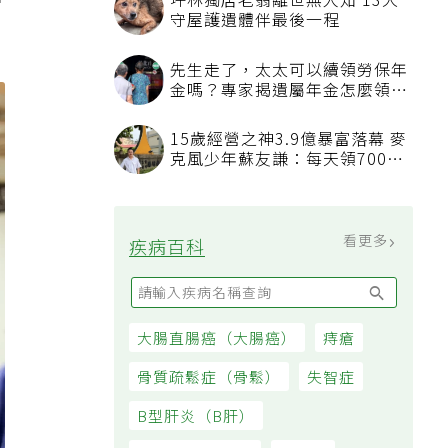
治
坪林獨居老翁離世無人知 13犬
守屋護遺體伴最後一程
先生走了，太太可以續領勞保年
金嗎？專家揭遺屬年金怎麼領，
看順位還要看資格
15歲經營之神3.9億暴富落幕 麥
克風少年蘇友謙：每天領700元
過日子
看更多
疾病百科
大腸直腸癌（大腸癌）
痔瘡
骨質疏鬆症（骨鬆）
失智症
B型肝炎（B肝）