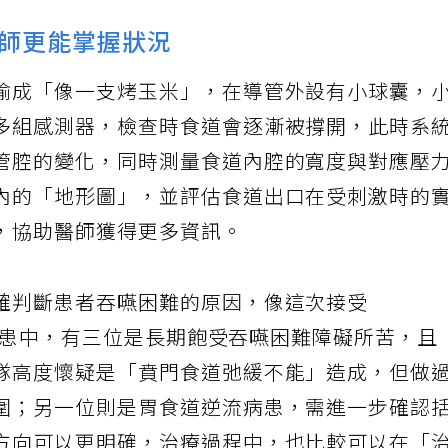
師更能掌握狀況
喻成「像一支烤玉米」，在導管外設有小球囊，
多組感測器，檢查時食道會逐漸被撐開，此時系
管腔的變化，同時測量食道內腔的寬度與對應壓
內的「地形圖」，並評估食道出口在受刺激時的
，協助醫師獲得更多資訊。
確判斷患者吞嚥困難的原因，像這次接受
四位病患中，有三位是長期飽受吞嚥困難障礙所苦，且
隊高度懷疑是「賁門食道弛緩不能」造成，但做
圍；另一位則是胃食道逆流病患，需進一步確認