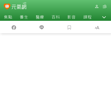
焦點
養生
醫療
百科
影音
課程
退休