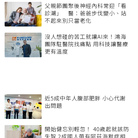
父親節團聚後神經內科常迎「看
診潮」 醫：爸爸步伐變小、站
不起來別只當老化
沒人想碰的苦工就讓AI來！鴻海
團隊駐醫院找痛點 用科技讓醫療
更有溫度
近5成中年人腹部肥胖 小心代謝
出問題
開始健忘別輕忽！ 40歲起就該防
失智 2成國人帶有阿茲海默症相