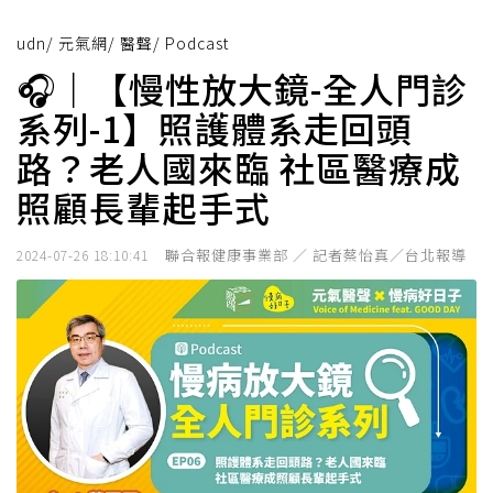
udn
/
元氣網
/
醫聲
/
Podcast
🎧｜【慢性放大鏡-全人門診
系列-1】照護體系走回頭
路？老人國來臨 社區醫療成
照顧長輩起手式
聯合報健康事業部 ／ 記者蔡怡真／台北報導
2024-07-26 18:10:41