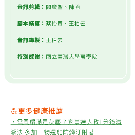
音訊剪輯：
閻廣聖、陳函
腳本撰寫：
蔡怡真、王柏云
音訊錄製：
王柏云
特別感謝：
國立臺灣大學醫學院
💪更多健康推薦
‧電風扇滿是灰塵？家事達人教1分鐘清
潔法 多加一物還能防髒汙附著