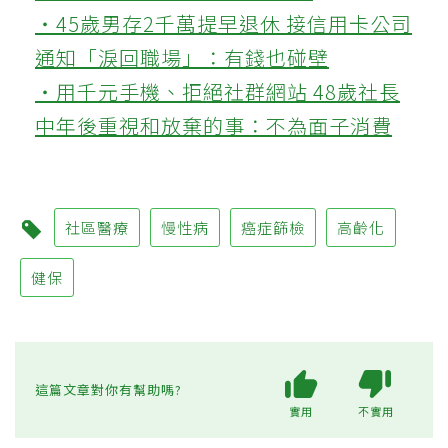
‧45歲男存2千萬提早退休 接信用卡公司
通知「淚回職場」：有錢也碰壁
‧用千元手機、拒絕社群網站 48歲社長
中年後重視和放棄的事：不為面子消費
社區醫療
慢性病
癌症篩檢
高齡化
健保
這篇文章對你有幫助嗎?
實用
不實用