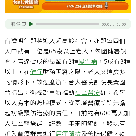
聽健康
00:00
/
00:00
台灣明年即將進入超高齡社會，亦即每四個
人中就有一位是65歲以上老人，依國健署調
查，高達七成的長輩有2種
慢性病
，5成有3種
以上，在
健保
財務困窘之際，老人又這麼多
的情形下，該怎麼辦？台大醫院副院長黃國
晉指出，衛福部重新推動
社區醫療
群，希望
以人為本的照顧模式，從基層醫療院所先擔
起初級預防治療的責任，目前約有600萬人加
入社區醫療群，經數十年來的統計，發現有
加入醫療群眾進行
癌症篩檢
及預防保健，疫