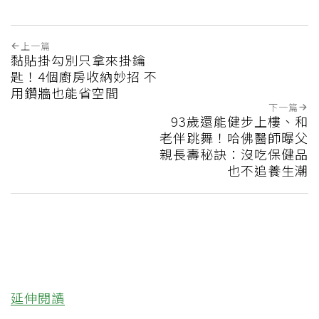
上一篇
黏貼掛勾別只拿來掛鑰
匙！4個廚房收納妙招 不
用鑽牆也能省空間
下一篇
93歲還能健步上樓、和
老伴跳舞！哈佛醫師曝父
親長壽秘訣：沒吃保健品
也不追養生潮
延伸閱讀