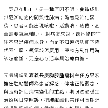
「菜瓜布肺」，是一種原因不明、會造成肺
部逐漸結疤的間質性肺病；隨著纖維化累
積，患者可能出現咳嗽、活動喘、疲倦，甚
至需要氧氣輔助。 對病友來說，最困擾的往
往不只是疾病本身，而是不知道肺功能下降
代表什麼、氧氣該怎麼用、藥物有副作用時
該怎麼辦，更擔心存活率與治療負擔。
元氣網請到
嘉義長庚胸腔腫瘤科主任方昱宏
擔任駐站醫師
為患者解惑，傳達正確觀念，
與及時評估病情變化的重點，期盼透過穩定
治療與日常照護，把肺纖維化當作可長期追
蹤控制的慢性病，延緩惡化，維持生活品