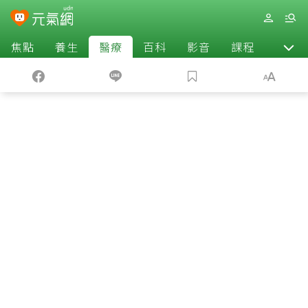
焦點
養生
醫療
百科
影音
課程
退休