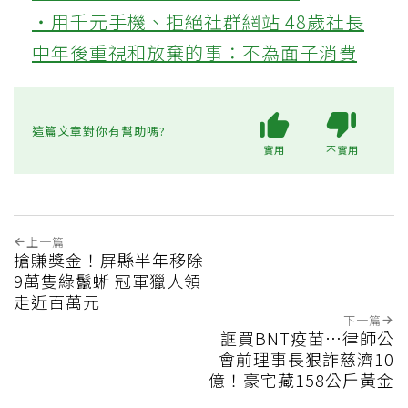
‧用千元手機、拒絕社群網站 48歲社長
中年後重視和放棄的事：不為面子消費
這篇文章對你有幫助嗎?
實用
不實用
上一篇
搶賺獎金！屏縣半年移除
9萬隻綠鬣蜥 冠軍獵人領
走近百萬元
下一篇
誆買BNT疫苗…律師公
會前理事長狠詐慈濟10
億！豪宅藏158公斤黃金