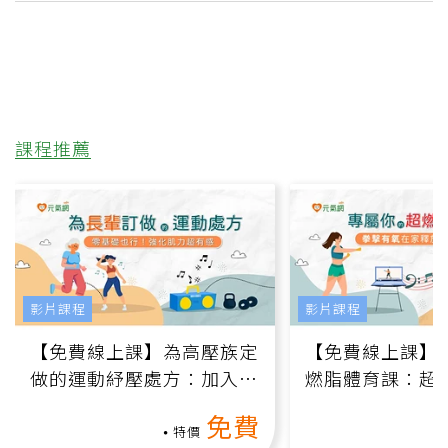
課程推薦
影片課程
影片課程
【免費線上課】為高壓族定
【免費線上課】
做的運動紓壓處方：加入行
燃脂體育課：超
動、增肌、互動元素，0基
氧」高壓族在家
免費
礎也能做！
負擔
特價