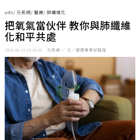
udn
/
元氣網
/
醫療
/
肺纖維化
把氧氣當伙伴 教你與肺纖維
化和平共處
元氣網 ／ 文／健康事業部整理
2026-06-15 20:30:00