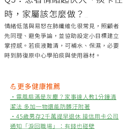
時，家屬該怎麼做？
情緒低落與易怒在肺纖維化很常見，照顧者
先同理、避免爭論，並協助設定小目標建立
掌控感。若痰液難清，可補水、保濕，必要
時到肺復原中心學拍痰與使用器材。
💪更多健康推薦
‧電風扇滿是灰塵？家事達人教1分鐘清
潔法 多加一物還能防髒汙附著
‧45歲男存2千萬提早退休 接信用卡公司
通知「淚回職場」：有錢也碰壁