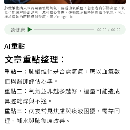
肺纖維化病人是否需要使用氧氣，要看血氧數值。若患者合併肺高壓，氧
氣也能緩解肺部缺氧，減輕右心負擔。運動或活動時適度給予氧氣，可以
增加運動的時間與耐受度。圖／magnific
聽健康
00:00
/
00:00
AI重點
文章重點整理：
重點一：
肺纖維化是否需氧氣，應以血氧數
值與醫師評估為準。
重點二：
氧氣並非越多越好，過量可能造成
鼻腔乾燥與不適。
重點三：
病友常見焦慮與痰液困擾，需靠同
理、補水與肺復原改善。