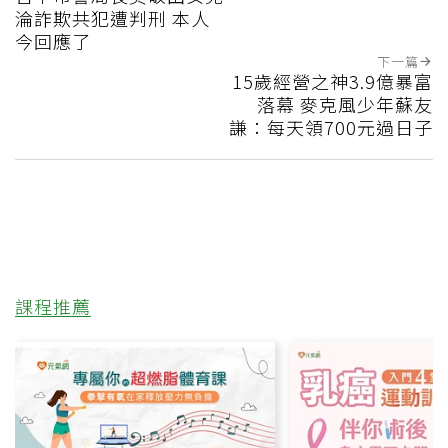
淪詐欺共犯遭判刑 本人
今回應了
下一篇
15歲經營之神3.9億暴富
落幕 麥克風少年蘇友
謙：每天領700元過日子
課程推薦