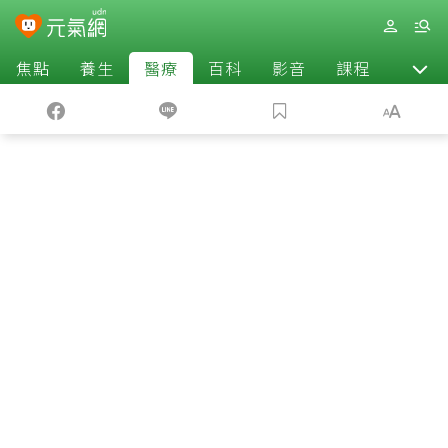
焦點
養生
醫療
百科
影音
課程
退休