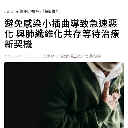
udn
/
元氣網
/
醫療
/
肺纖維化
避免感染小插曲導致急速惡
化 與肺纖維化共存等待治療
新契機
元氣網 ／ 記者楊正敏／台北報導
2026-03-23 11:30:53