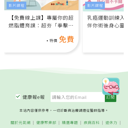
影片課程
影片課程
【免費線上課】專屬你的超
乳癌運動訓練入門
燃脂體育課：超夯「拳擊有
伴你術後身心靈
氧」高壓族在家釋放壓力無
上影音課）
免費
負擔
特價
健康報e報
本站內容僅供參考，一切診斷與治療請遵從醫師指導。
關於元氣網
健康聚樂部
精選專題
疾病百科
退休力