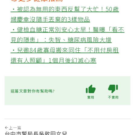
‧被認為無用的東西反幫了大忙！50歲
婦慶幸沒隨手丟棄的3樣物品
‧健檢血糖正常別安心太早！醫曝「看不
見的隱患」：失智、糖尿病風險大增
‧兒邀84歲寡母搬來同住「不用付房租
還有人照顧」1個月後幻滅心寒
這篇文章對你有幫助嗎?
實用
不實用
上一篇
台中市警局長吳敬田女兒