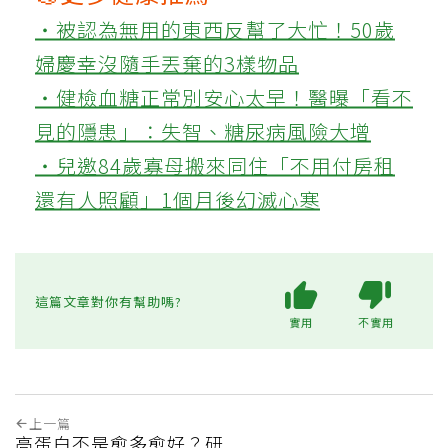
‧被認為無用的東西反幫了大忙！50歲
婦慶幸沒隨手丟棄的3樣物品
‧健檢血糖正常別安心太早！醫曝「看不
見的隱患」：失智、糖尿病風險大增
‧兒邀84歲寡母搬來同住「不用付房租
還有人照顧」1個月後幻滅心寒
這篇文章對你有幫助嗎?
實用
不實用
上一篇
高蛋白不是愈多愈好？研