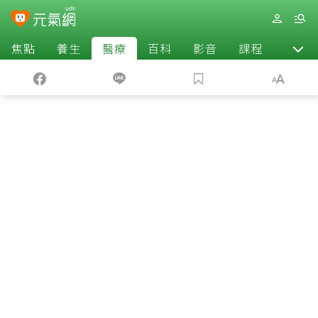
焦點
養生
醫療
百科
影音
課程
退休