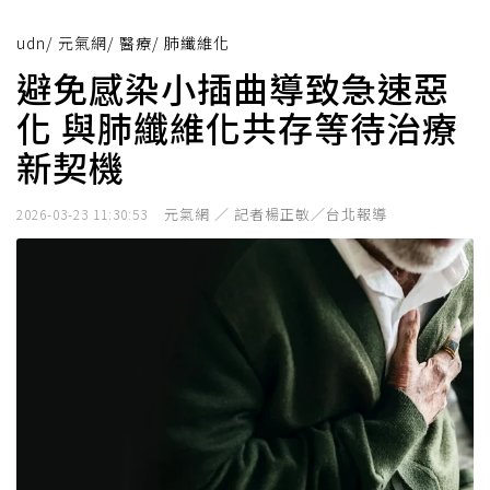
udn
/
元氣網
/
醫療
/
肺纖維化
避免感染小插曲導致急速惡
化 與肺纖維化共存等待治療
新契機
元氣網 ／ 記者楊正敏／台北報導
2026-03-23 11:30:53