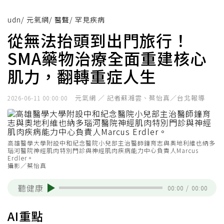
udn
/
元氣網
/
醫聲
/
罕見疾病
從無法抬頭到出門旅行！
SMA藥物治療全面重建核心
肌力，翻轉重症人生
元氣網 ／ 記者蘇湘雲、蔡怡真／台北報導
2026-06-11 00:00:00
高雄醫學大學附設中和紀念醫院小兒部主治醫師鐘育志與奧地利維也納多
瑙河醫院神經肌肉特別門診與神經肌肉疾病能力中心負責人Marcus
Erdler。
攝影／蔡怡真
聽健康
00:00
/
00:00
AI重點