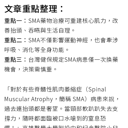
文章重點整理：
重點一：
SMA藥物治療可重建核心肌力，改
善抬頭、吞嚥與生活自理。
重點二：
SMA不僅影響運動神經，也會牽涉
呼吸、消化等全身功能。
重點三：
台灣健保規定SMA病患僅一次換藥
機會，決策需慎重。
「對於有些脊髓性肌肉萎縮症（Spinal
Muscular Atrophy，簡稱 SMA）病患來說，
過去連抬頭都是奢望。當頸部軟趴趴失去支
撐力，隨時都面臨被口水嗆到的窒息恐
懼！」高雄醫學大學附設中和紀念醫院小兒