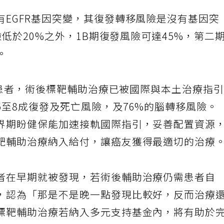
有EGFR基因突變，其復發轉移風險是沒有基因突
險低於20%之外，1B期復發風險可達45%，第二
。
突變患者，術後標靶輔助治療已被國際與本土治療指
至8成復發及死亡風險，及76%的腦轉移風險。
界期盼健保能加速接軌國際指引，妥善配置資源
靶輔助治療納入給付，讓癌友獲得最適切的治療
者在早期就被發現，若術後輔助治療仍需患者自
，認為「那是不是晚一點發現比較好，反而治療
標靶輔助治療若納入多元支持基金內，將有助於