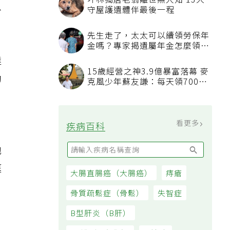
以
達
助
他
庭