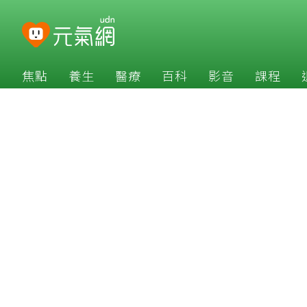
焦點
養生
醫療
百科
影音
課程