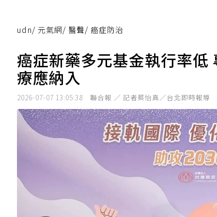
udn
/
元氣網
/
醫聲
/
癌症防治
癌症新藥多元基金執行率低
療應納入
2026-07-07 13:05:38
聯合報 ／ 記者蔡怡真／台北即時報導