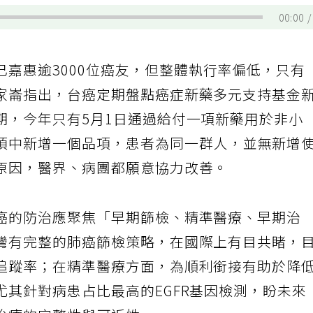
00:00
已嘉惠逾3000位癌友，但整體執行率偏低，只有
家崙指出，台癌定期盤點癌症新藥多元支持基金
期，今年只有5月1日通過給付一項新藥用於非小
項中新增一個品項，患者為同一群人，並無新增
原因，醫界、病團都願意協力改善。
癌的防治應聚焦「早期篩檢、精準醫療、早期治
灣有完整的肺癌篩檢策略，在國際上有目共睹，
追蹤率；在精準醫療方面，為順利銜接有助於降
尤其針對病患占比最高的EGFR基因檢測，盼未來