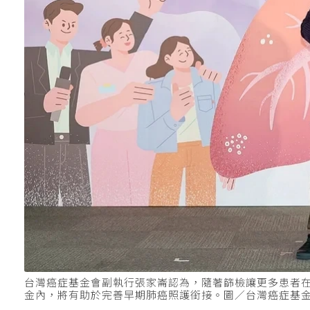
台灣癌症基金會副執行張家崙認為，隨著篩檢讓更多患者
金內，將有助於完善早期肺癌照護銜接。圖／台灣癌症基