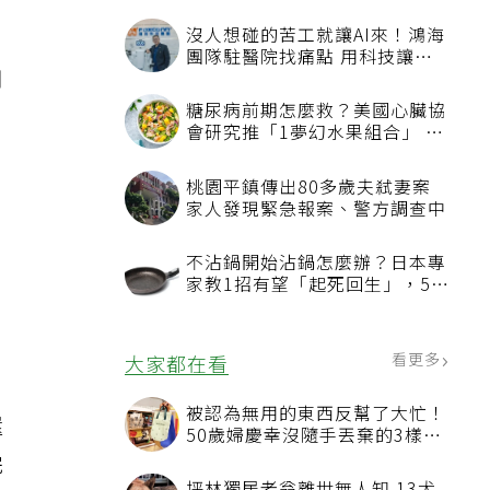
期
引
，
。
還
完