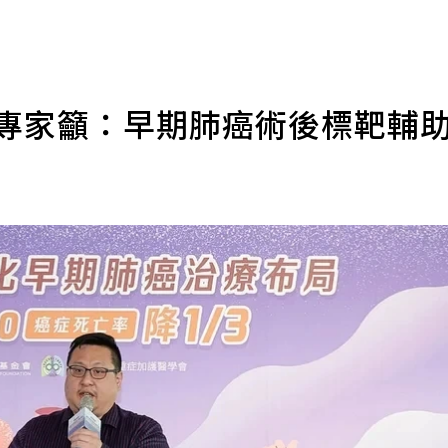
 專家籲：早期肺癌術後標靶輔