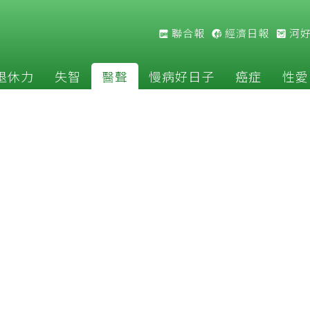
聯合報
經濟日報
河
退休力
失智
醫聲
慢病好日子
癌症
性愛