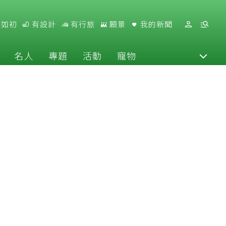
好如初
有設計
有行旅
願景
我的新聞
名人
專題
活動
寵物