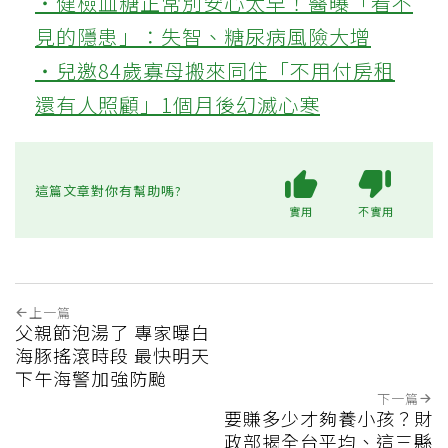
‧健檢血糖正常別安心太早！醫曝「看不
見的隱患」：失智、糖尿病風險大增
‧兒邀84歲寡母搬來同住「不用付房租
還有人照顧」1個月後幻滅心寒
這篇文章對你有幫助嗎?
實用
不實用
上一篇
父親節泡湯了 專家曝白
海豚搖滾時段 最快明天
下午海警加強防颱
下一篇
要賺多少才夠養小孩？財
政部揭全台平均、這三縣