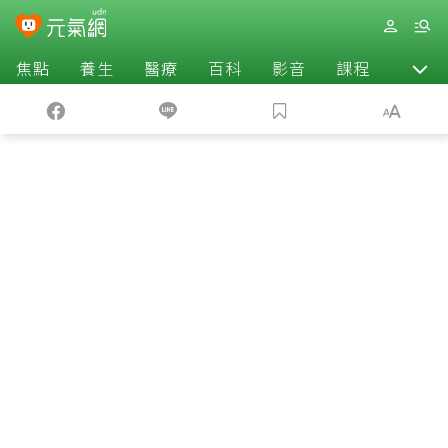
焦點
養生
醫療
百科
影音
課程
退休