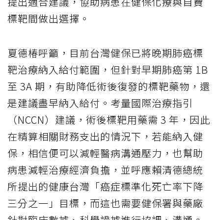
提出適合建議，協助病患在健保化療與自費
標靶間做出選擇。
夏德椿呼籲，目前台灣健保已將晚期肺癌標
靶治療納入給付範圍，但針對早期肺癌第 1B
至 3A 期，有助降低術後復發的標靶藥物，還
是建議盡早納入給付。考量國際治療指引
（NCCN）建議，術後標靶用藥需 3 年，因此
在精算相關財務支出的情況下，若能納入健
保，相信便可以減輕醫病溝通壓力，也幫助
病患減輕治療經濟負擔，並呼應賴清德總統
所提出的健康台灣「癌症標準化死亡率下降
三分之一」目標，而這也需要健保署與藥廠
針對臨床數據、科學證據進行協調、溝通。