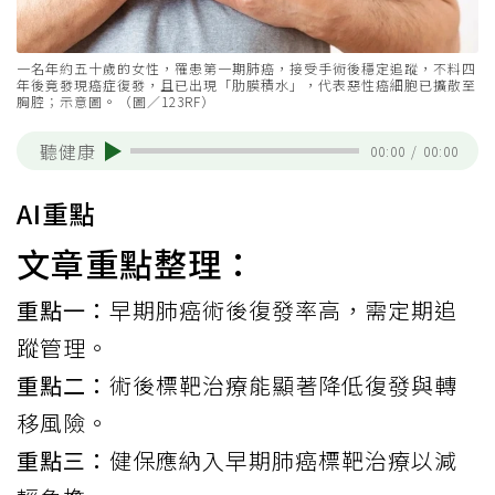
一名年約五十歲的女性，罹患第一期肺癌，接受手術後穩定追蹤，不料四
年後竟發現癌症復發，且已出現「肋膜積水」，代表惡性癌細胞已擴散至
胸腔；示意圖。（圖／123RF）
聽健康
00:00
/
00:00
AI重點
文章重點整理：
重點一：
早期肺癌術後復發率高，需定期追
蹤管理。
重點二：
術後標靶治療能顯著降低復發與轉
移風險。
重點三：
健保應納入早期肺癌標靶治療以減