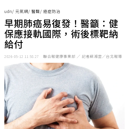
udn
/
元氣網
/
醫聲
/
癌症防治
早期肺癌易復發！醫籲：健
保應接軌國際，術後標靶納
給付
聯合報健康事業部 ／ 記者蘇湘雲／台北報導
2026-05-12 11:58:27