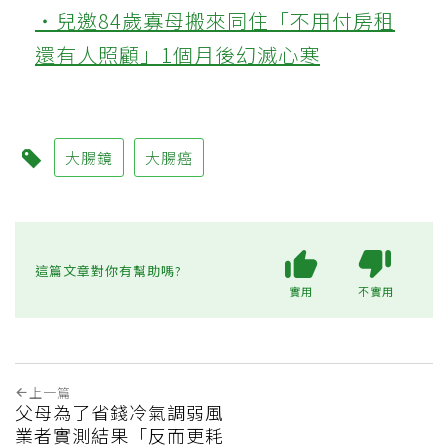
‧兒邀84歲寡母搬來同住「不用付房租
還有人照顧」1個月後幻滅心寒
大腸鏡
大腸癌
這篇文章對你有幫助嗎?
實用
不實用
上一篇
父母為了省錢冷氣調弱風
業者實測結果「反而更耗