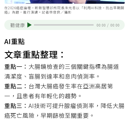
在2026癌症論壇，昕新智慧診所院長朱光恩以「利用AI科技，找出早期腸
癌」為題，進行演講。記者林俊良／攝影
聽健康
00:00
/
00:00
AI重點
文章重點整理：
重點一：
大腸鏡檢查的三個關鍵指標為腸道
清潔度、盲腸到達率和息肉偵測率。
重點二：
台灣大腸癌發生率在亞洲高居第
一，且患者有年輕化的趨勢。
重點三：
AI技術可提升腺瘤偵測率，降低大腸
癌死亡風險，早期篩檢至關重要。