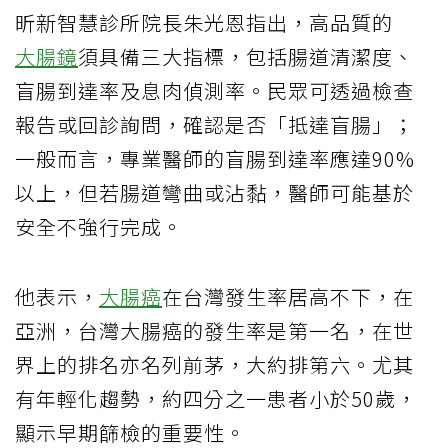
昕新智慧診所院長朱光恩指出，高品質的
大腸鏡
須具備三大指標，包括腸道清潔度、
盲腸到達率及息肉偵測率。民眾可透過檢查
報告或回診詢問，確認是否「抵達盲腸」；
一般而言，專業醫師的盲腸到達率應達90%
以上，但若腸道彎曲或沾黏，醫師可能基於
安全不強行完成。
他表示，
大腸癌
在台灣發生率居高不下，在
亞洲，台灣大腸癌的發生率是第一名，在世
界上的排名亦名列前茅，大約排第六。尤其
有年輕化趨勢，約四分之一患者小於50歲，
顯示早期篩檢的重要性。