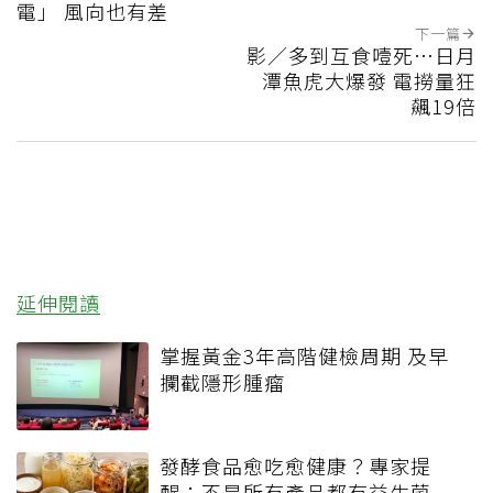
電」 風向也有差
下一篇
影／多到互食噎死…日月
潭魚虎大爆發 電撈量狂
飆19倍
延伸閱讀
掌握黃金3年高階健檢周期 及早
攔截隱形腫瘤
發酵食品愈吃愈健康？專家提
醒：不是所有產品都有益生菌