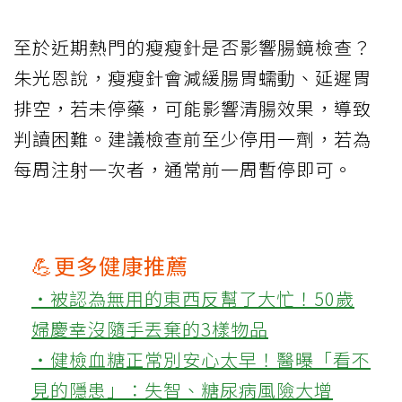
至於近期熱門的瘦瘦針是否影響腸鏡檢查？
朱光恩說，瘦瘦針會減緩腸胃蠕動、延遲胃
排空，若未停藥，可能影響清腸效果，導致
判讀困難。建議檢查前至少停用一劑，若為
每周注射一次者，通常前一周暫停即可。
💪更多健康推薦
‧被認為無用的東西反幫了大忙！50歲
婦慶幸沒隨手丟棄的3樣物品
‧健檢血糖正常別安心太早！醫曝「看不
見的隱患」：失智、糖尿病風險大增