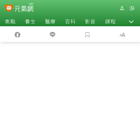
焦點
養生
醫療
百科
影音
課程
退休