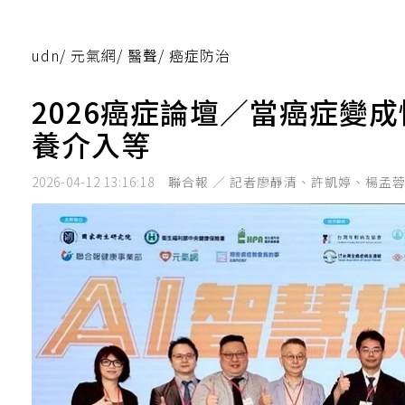
udn
/
元氣網
/
醫聲
/
癌症防治
2026癌症論壇／當癌症變
養介入等
2026-04-12 13:16:18
聯合報 ／ 記者廖靜清、許凱婷、楊孟