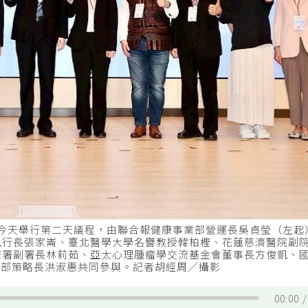
友」今天舉行第二天議程，由聯合報健康事業部營運長吳貞瑩（左
執行長張家崙、臺北醫學大學名譽教授韓柏檉、花蓮慈濟醫院副
康署副署長林莉茹、亞太心理腫瘤學交流基金會董事長方俊凱、
業部策略長洪淑惠共同參與。記者胡經周／攝影
00:00