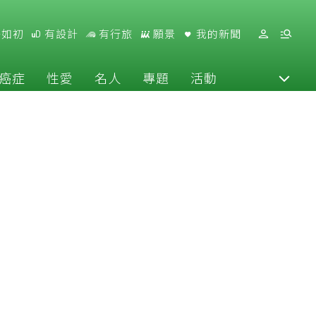
好如初
有設計
有行旅
願景
我的新聞
癌症
性愛
名人
專題
活動