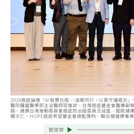
2026癌症論壇「AI智慧抗癌 —溫暖同行，以愛守護癌
醫院腫瘤醫學部主治醫師梁逸歆、台灣癌症基金會醫療副
融、健康台灣推動委員會癌症防治組委員沈延盛、國⺠健
簡文仁、HOPE癌症希望基金會總監陳昀、聯合報健康事
聽健康