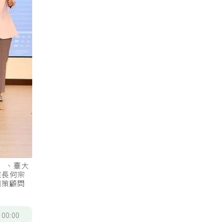
起）、臺大
院長何宗
國策顧問
/
00:00