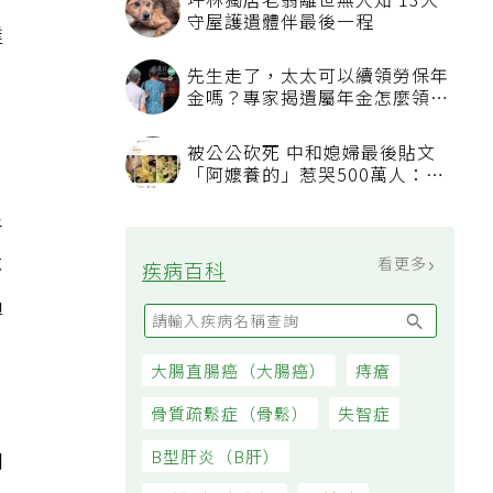
坪林獨居老翁離世無人知 13犬
守屋護遺體伴最後一程
達
先生走了，太太可以續領勞保年
金嗎？專家揭遺屬年金怎麼領，
看順位還要看資格
被公公砍死 中和媳婦最後貼文
「阿嬤養的」惹哭500萬人：下
輩子要幸福
者
不
看更多
疾病百科
過
大腸直腸癌（大腸癌）
痔瘡
骨質疏鬆症（骨鬆）
失智症
肉
B型肝炎（B肝）