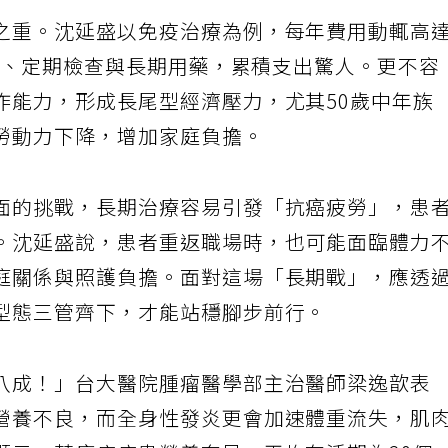
之重。沈延盛以免疫治療為例，每年費用動輒高
檢測、定期檢查與長期用藥，累積支出驚人。更不容
作能力，形成長尾型經濟壓力，尤其50歲中年族
勞動力下降，增加家庭負擔。
面的挑戰，長期治療容易引發「抗癌疲勞」，患
。沈延盛說，患者重返職場時，也可能面臨體力
庭關係與照護負擔。面對這場「長期戰」，應透
型態三管齊下，才能站穩腳步前行。
八成！」台大醫院腫瘤醫學部主治醫師梁逸歆表
營養不良，而全身性發炎更會加速體重流失，肌