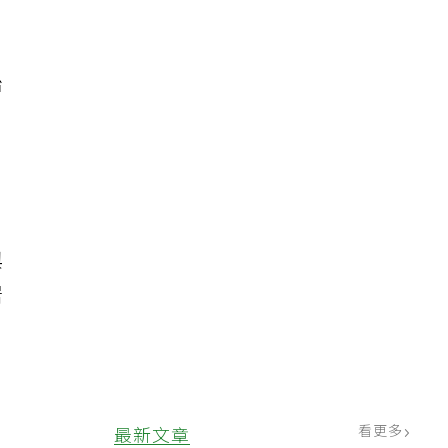
治
罹
與
居
看更多
最新文章