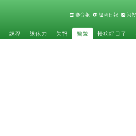
聯合報
經濟日報
河
課程
退休力
失智
醫聲
慢病好日子