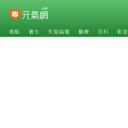
焦點
養生
失智論壇
醫療
百科
影音