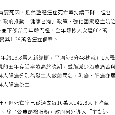
人首要死因，雖然整體癌症死亡率持續下降，但各
。政府推動「健康台灣」政策，強化國家癌症防
檢並下修部分年齡門檻，全年篩檢人次達604萬，
病變與1.29萬名癌症個案。
年約13.8萬人新診斷，平均每3分48秒就有1人
現的五年存活率遠高於晚期，並能減少治療痛苦
與大腸癌分別為發生人數前兩名，乳癌、肝癌亦
與大腸癌為主。
，但死亡率已從過去每10萬人142.8人下降至
成效。除了公費篩檢服務，政府另外導入「主動追