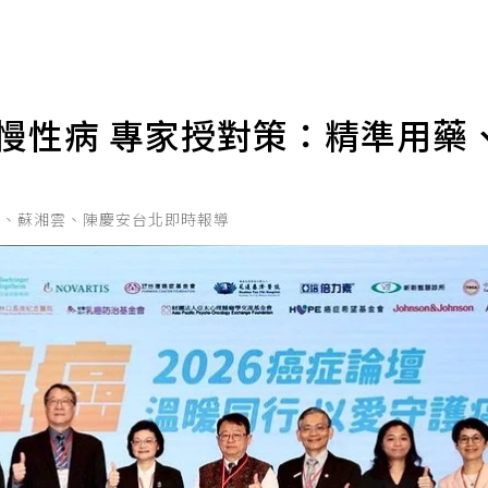
成慢性病 專家授對策：精準用藥
蓉、蘇湘雲、陳慶安台北即時報導