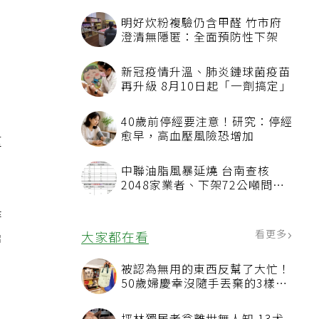
去
明好炊粉複驗仍含甲醛 竹市府
澄清無隱匿：全面預防性下架
新冠疫情升溫、肺炎鏈球菌疫苗
再升級 8月10日起「一劑搞定」
40歲前停經要注意！研究：停經
愈早，高血壓風險恐增加
重
中聯油脂風暴延燒 台南查核
2048家業者、下架72公噸問題
油品
時
看更多
大家都在看
層
被認為無用的東西反幫了大忙！
50歲婦慶幸沒隨手丟棄的3樣物
品