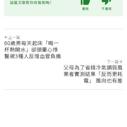
這篇文章對你有幫助嗎?
實用
不實用
上一篇
60歲男每天起床「喝一
杯熱開水」卻頭暈心悸
醫揭3種人反增血管負擔
下一篇
父母為了省錢冷氣調弱風
業者實測結果「反而更耗
電」 風向也有差