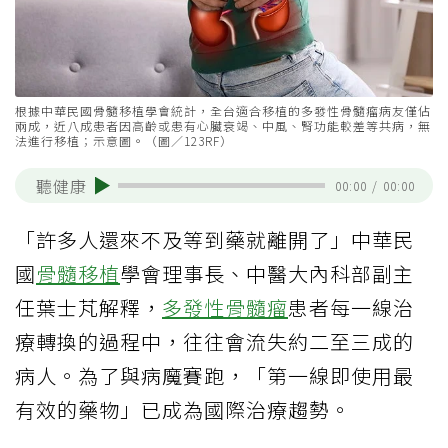
根據中華民國骨髓移植學會統計，全台適合移植的多發性骨髓瘤病友僅佔
兩成，近八成患者因高齡或患有心臟衰竭、中風、腎功能較差等共病，無
法進行移植；示意圖。（圖／123RF）
聽健康
00:00
/
00:00
「許多人還來不及等到藥就離開了」中華民
國
骨髓移植
學會理事長、中醫大內科部副主
任葉士芃解釋，
多發性骨髓瘤
患者每一線治
療轉換的過程中，往往會流失約二至三成的
病人。為了與病魔賽跑，「第一線即使用最
有效的藥物」已成為國際治療趨勢。