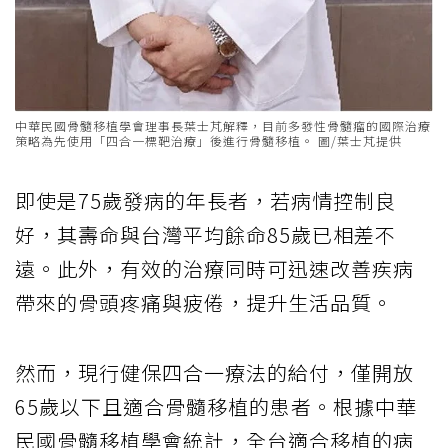
中華民國骨髓移植學會理事長葉士芃解釋，目前多發性骨髓瘤的國際治療
策略為先使用「四合一標靶治療」後進行骨髓移植。 圖/葉士芃提供
即使是75歲發病的年長者，若病情控制良
好，其壽命與台灣平均餘命85歲已相差不
遠。此外，有效的治療同時可迅速改善疾病
帶來的骨頭疼痛與疲倦，提升生活品質。
然而，現行健保四合一療法的給付，僅開放
65歲以下且適合骨髓移植的患者。根據中華
民國骨髓移植學會統計，全台適合移植的病