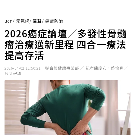
udn
/
元氣網
/
醫聲
/
癌症防治
2026癌症論壇／多發性骨髓
瘤治療邁新里程 四合一療法
提高存活
聯合報健康事業部 ／ 記者陳慶安、蔡怡真／
2026-04-02 11:50:21
台北報導