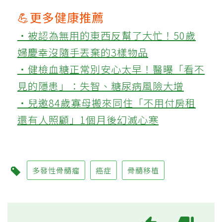
💪更多健康推薦
‧被認為無用的東西反幫了大忙！50歲
婦慶幸沒隨手丟棄的3樣物品
‧健檢血糖正常別安心太早！醫曝「看不
見的隱患」：失智、糖尿病風險大增
‧兒邀84歲寡母搬來同住「不用付房租
還有人照顧」1個月後幻滅心寒
多發性骨髓瘤
癌症
骨髓移植