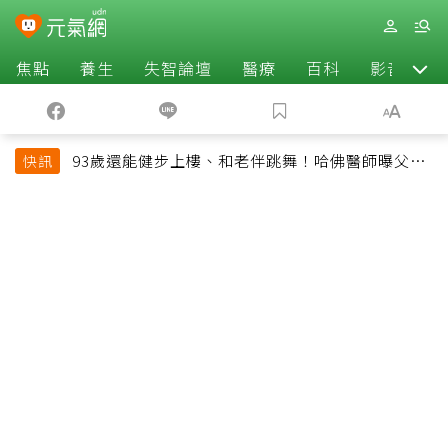
焦點
養生
失智論壇
醫療
百科
影音
93歲還能健步上樓、和老伴跳舞！哈佛醫師曝父親
快訊
長壽秘訣：沒吃保健品也不追養生潮