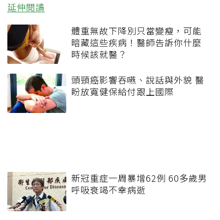
延伸閱讀
體重無故下降別只當變瘦，可能
暗藏這些疾病！醫師告訴你什麼
時候該就醫？
頭頸癌影響吞嚥、說話與外貌 醫
盼放寬健保給付跟上國際
新冠重症一周暴增62例 60多歲男
呼吸衰竭不幸病逝