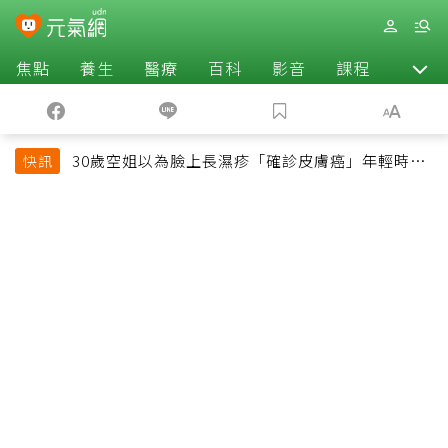
焦點
養生
醫療
百科
影音
課程
退休
30歲空姐以為臉上長濕疹「確診皮膚癌」年輕時一
快訊
習慣釀惡果超後悔