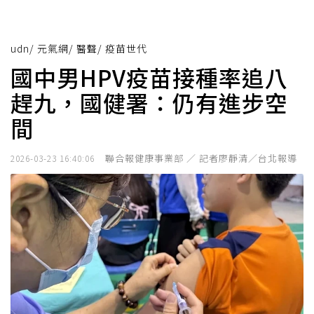
udn
/
元氣網
/
醫聲
/
疫苗世代
國中男HPV疫苗接種率追八
趕九，國健署：仍有進步空
間
聯合報健康事業部 ／ 記者廖靜清／台北報導
2026-03-23 16:40:06