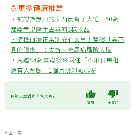
💪更多健康推薦
‧被認為無用的東西反幫了大忙！50歲
婦慶幸沒隨手丟棄的3樣物品
‧健檢血糖正常別安心太早！醫曝「看不
見的隱患」：失智、糖尿病風險大增
‧兒邀84歲寡母搬來同住「不用付房租
還有人照顧」1個月後幻滅心寒
這篇文章對你有幫助嗎?
實用
不實用
上一篇