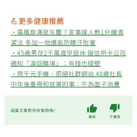
Q3：文章為何主張新型排鉀藥
物納入健保？
新型藥物口感較好、副作用較少，能提高長
期服藥意願，幫助穩定控鉀，減少反覆急
診、住院與不必要透析，也能減輕醫療體
系、人力與病患負擔。
💪更多健康推薦
‧電風扇滿是灰塵？家事達人教1分鐘清
潔法 多加一物還能防髒汙附著