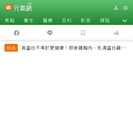
焦點
養生
醫療
百科
影音
課程
退休
高蛋白不等於更健康！即食雞胸肉、乳清蛋白藏陷
快訊
阱 醫提醒「這類人」尤其要小心