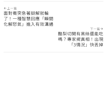
‧45歲男存2千萬提早退休 接信用卡公司
通知「淚回職場」：有錢也碰壁
‧用千元手機、拒絕社群網站 48歲社長
中年後重視和放棄的事：不為面子消費
這篇文章對你有幫助嗎?
實用
不實用
上一篇
面對衝突急著辯解就輸
了！一種智慧回應「瞬間
化解怒氣」進入有效溝通
下一篇
酪梨切開有黑絲還能吃
嗎？專家揭真相！出現