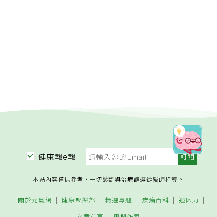
「3情況」快丟掉