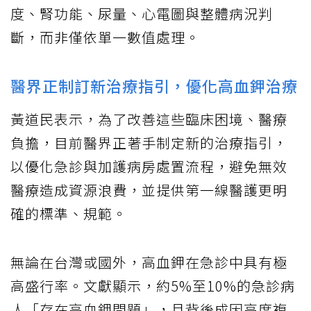
度、腎功能、尿量、心電圖與整體病況判
斷，而非僅依單一數值處理。
醫界正制訂新治療指引，優化高血鉀治療
黃道民表示，為了改善這些臨床困境、醫療
負擔，目前醫界正著手制定新的治療指引，
以優化急診與加護病房處置流程，避免無效
醫療造成資源浪費，並提供第一線醫護更明
確的標準、規範。
無論在台灣或國外，高血鉀在急診中具有極
高盛行率。文獻顯示，約5%至10%的急診病
人「存在高血鉀問題」，且背後成因高度複