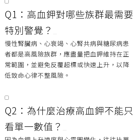
台灣腎臟醫學會、聯合報健康事業部攜手舉行「精進高血鉀治療，緩解急
診住院資源」圓桌論壇，台灣急性腎病學會常務監事張智翔（左起至右
）、台灣急診醫學會秘書長李智晃、中華民國心臟學會秘書長謝宜璋、中
華民國重症醫學會理事長許志新、台灣腎臟醫學會秘書長方德昭、台灣急
救加護醫學會理事長張維典、台灣急救加護醫學會秘書長黃道民、聯合報
健康事業部策略長洪淑惠蒞臨出席、分享專業觀點。記者林伯東／攝影
精華 FAQ
Q1：高血鉀對哪些族群最需要
特別警覺？
慢性腎臟病、心衰竭、心腎共病與糖尿病患