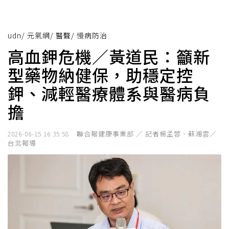
udn
/
元氣網
/
醫聲
/
慢病防治
高血鉀危機／黃道民：籲新
型藥物納健保，助穩定控
鉀、減輕醫療體系與醫病負
擔
聯合報健康事業部 ／ 記者楊孟蓉、蘇湘雲／
2026-06-15 16:35:58
台北報導