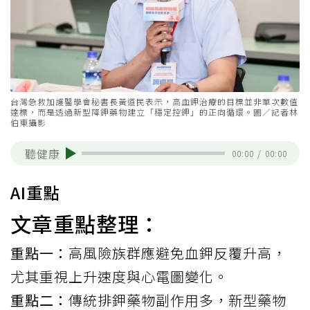
台灣急救加護醫學會秘書長黃道民表示，高血鉀治療的目標並非單次數值
達標，而是透過新型降鉀藥物建立「穩定控鉀」的正向循環。圖／記者林
伯東攝影
聽健康
00:00
/
00:00
AI重點
文章重點整理：
重點一：
高風險族群應避免血鉀反覆升高，
尤其重視上升速度與心電圖變化。
重點二：
傳統排鉀藥物副作用多，新型藥物