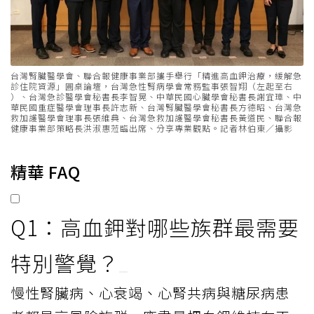
台灣腎臟醫學會、聯合報健康事業部攜手舉行「精進高血鉀治療，緩解急
診住院資源」圓桌論壇，台灣急性腎病學會常務監事張智翔（左起至右
）、台灣急診醫學會秘書長李智晃、中華民國心臟學會秘書長謝宜璋、中
華民國重症醫學會理事長許志新、台灣腎臟醫學會秘書長方德昭、台灣急
救加護醫學會理事長張維典、台灣急救加護醫學會秘書長黃道民、聯合報
健康事業部策略長洪淑惠蒞臨出席、分享專業觀點。記者林伯東／攝影
精華 FAQ
Q1：高血鉀對哪些族群最需要
特別警覺？
慢性腎臟病、心衰竭、心腎共病與糖尿病患