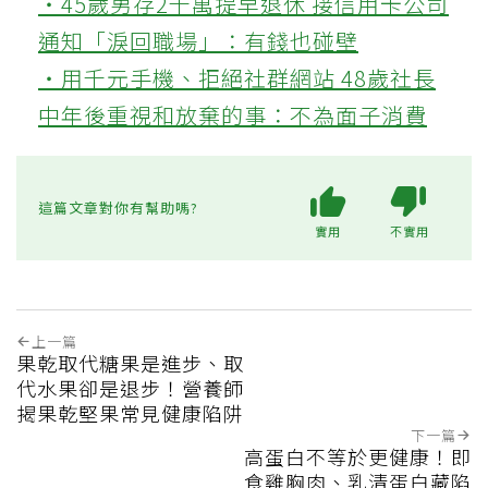
‧45歲男存2千萬提早退休 接信用卡公司
通知「淚回職場」：有錢也碰壁
‧用千元手機、拒絕社群網站 48歲社長
中年後重視和放棄的事：不為面子消費
這篇文章對你有幫助嗎?
實用
不實用
上一篇
果乾取代糖果是進步、取
代水果卻是退步！營養師
揭果乾堅果常見健康陷阱
下一篇
高蛋白不等於更健康！即
食雞胸肉、乳清蛋白藏陷