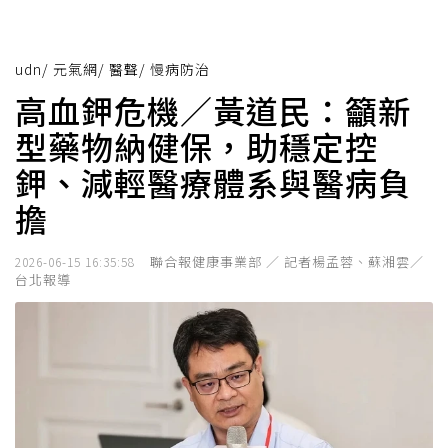
udn
/
元氣網
/
醫聲
/
慢病防治
高血鉀危機／黃道民：籲新
型藥物納健保，助穩定控
鉀、減輕醫療體系與醫病負
擔
聯合報健康事業部 ／ 記者楊孟蓉、蘇湘雲／
2026-06-15 16:35:58
台北報導