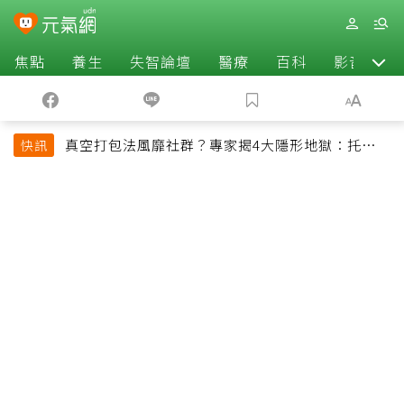
焦點
養生
失智論壇
醫療
百科
影音
真空打包法風靡社群？專家揭4大隱形地獄：托運恐
快訊
超重