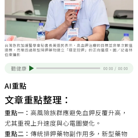
台灣急救加護醫學會秘書長黃道民表示，高血鉀治療的目標並非單次數值
達標，而是透過新型降鉀藥物建立「穩定控鉀」的正向循環。圖／記者林
伯東攝影
聽健康
00:00
/
00:00
AI重點
文章重點整理：
重點一：
高風險族群應避免血鉀反覆升高，
尤其重視上升速度與心電圖變化。
重點二：
傳統排鉀藥物副作用多，新型藥物