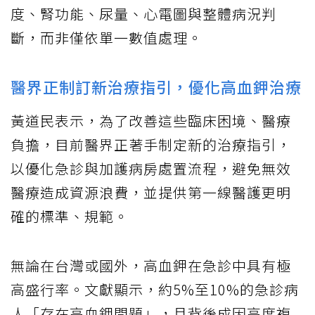
度、腎功能、尿量、心電圖與整體病況判
斷，而非僅依單一數值處理。
醫界正制訂新治療指引，優化高血鉀治療
黃道民表示，為了改善這些臨床困境、醫療
負擔，目前醫界正著手制定新的治療指引，
以優化急診與加護病房處置流程，避免無效
醫療造成資源浪費，並提供第一線醫護更明
確的標準、規範。
無論在台灣或國外，高血鉀在急診中具有極
高盛行率。文獻顯示，約5%至10%的急診病
人「存在高血鉀問題」，且背後成因高度複