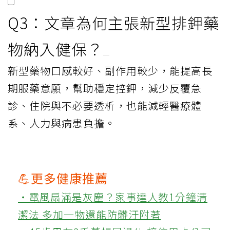
Q3：文章為何主張新型排鉀藥
物納入健保？
新型藥物口感較好、副作用較少，能提高長
期服藥意願，幫助穩定控鉀，減少反覆急
診、住院與不必要透析，也能減輕醫療體
系、人力與病患負擔。
💪更多健康推薦
‧電風扇滿是灰塵？家事達人教1分鐘清
潔法 多加一物還能防髒汙附著